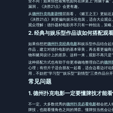
全不同：如果你想看角色如何在牌桌上“用脑子赢
漏洞，《决胜21点》会更有趣。
从
德州扑克电影剧情
层面看，《赌王之王》更贴近
《决胜21点》则更偏向娱乐化包装，适合大众观众
观众理解：德扑题材电影并不只有一种拍法，策略
2. 经典与娱乐型作品该如何搭配观
如果你想把
德州扑克经典电影
和娱乐型作品结合起
作品，建立对德扑电影的基本审美，再去看更偏商
物和赌局设计上的差异。这样一来，观影不再只是“
这种搭配方式也有助于你更准确地整理自己的
德州
心理；有些片子适合朋友一起看，适合边看边讨论
用，不妨把“学习型”“娱乐型”“剧情型”三类作品
常见问题
1. 德州扑克电影一定要懂牌技才能
不一定。大多数优秀的
德州扑克必看电影
都会把人
牌技，也能看懂角色之间的博弈。懂牌技当然会让