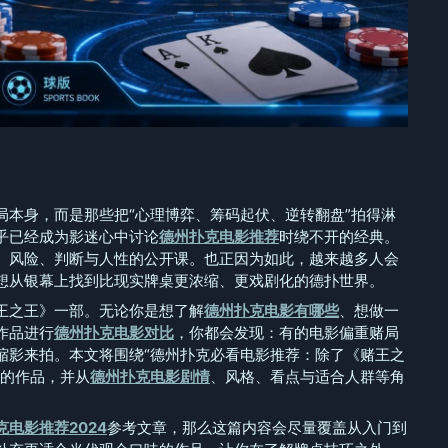
局本身，而是那些把“心理博弈、筹码起伏、逆转翻盘”拍得淋
乎已经成为影迷心中讨论
德州扑克电影推荐
时绕不开的经典。
、风险、判断与人性的公开课。也正因为如此，越来越多人会
想从银幕上找到比现实牌桌更浓缩、更戏剧化的德扑世界。
王之王》一部。无论你是想了解
德州扑克电影有哪些
、想做一
作品进行
德州扑克电影对比
，你都会发现：有的电影偏重赌局
缩影来拍。本文将围绕“德州扑克必看电影推荐：除了《赌王之
看的作品，并从
德州扑克电影剧情
、风格、看点与适合人群等角
克电影推荐2024
参考文章，那么这篇内容会尽量覆盖从入门到