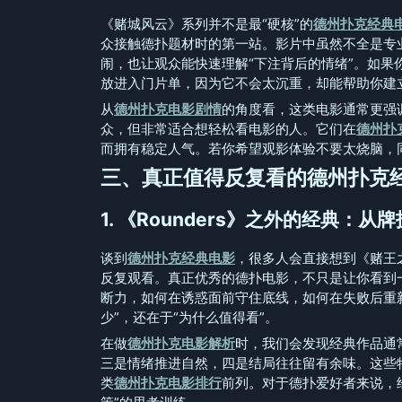
《赌城风云》系列并不是最“硬核”的
德州扑克经典
众接触德扑题材时的第一站。影片中虽然不全是专
闹，也让观众能快速理解“下注背后的情绪”。如果
放进入门片单，因为它不会太沉重，却能帮助你建
从
德州扑克电影剧情
的角度看，这类电影通常更强
众，但非常适合想轻松看电影的人。它们在
德州扑
而拥有稳定人气。若你希望观影体验不要太烧脑，
三、真正值得反复看的德州扑克
1. 《Rounders》之外的经典：
谈到
德州扑克经典电影
，很多人会直接想到《赌王
反复观看。真正优秀的德扑电影，不只是让你看到
断力，如何在诱惑面前守住底线，如何在失败后重
少”，还在于“为什么值得看”。
在做
德州扑克电影解析
时，我们会发现经典作品通
三是情绪推进自然，四是结局往往留有余味。这些
类
德州扑克电影排行
前列。对于德扑爱好者来说，