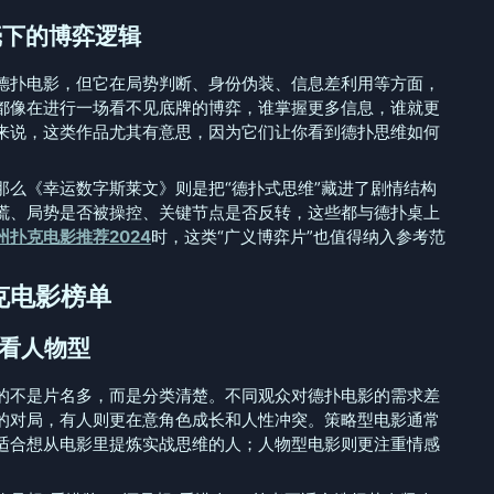
壳下的博弈逻辑
德扑电影，但它在局势判断、身份伪装、信息差利用等方面，
都像在进行一场看不见底牌的博弈，谁掌握更多信息，谁就更
来说，这类作品尤其有意思，因为它们让你看到德扑思维如何
那么《幸运数字斯莱文》则是把“德扑式思维”藏进了剧情结构
谎、局势是否被操控、关键节点是否反转，这些都与德扑桌上
州扑克电影推荐2024
时，这类“广义博弈片”也值得纳入参考范
克电影榜单
，看人物型
的不是片名多，而是分类清楚。不同观众对德扑电影的需求差
的对局，有人则更在意角色成长和人性冲突。策略型电影通常
适合想从电影里提炼实战思维的人；人物型电影则更注重情感