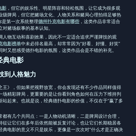
电影
，但它的娱乐性、明星阵容和轻松氛围，让它成为很多观
业级牌局，但它把赌场文化、人物关系和赌局心理拍得足够热
你是第一次系统整理
德州扑克电影有哪些
，这类作品非常适合
立对赌场叙事的基本认知。
调人物互动和喜剧效果，因此不一定适合追求严谨牌技的观
克电影榜单
中未必排名最高，却常常因为“好看、好懂、好笑”
同时又想感受德扑电影的氛围，这类作品会是不错的补充。
经典电影
从牌技到人格魅力
之王》，但如果把视野放宽，你会发现还有不少作品同样值得
一场精彩牌局，更重要的是让你看到角色如何在压力下维持判
新站起来。也就是说，经典德扑电影的价值，不仅在于“赢了多
常都有几个共同点：一是人物动机清晰，二是牌局设计合理，
特征让它们在多年后依然能被反复讨论，也让它们长期稳居各
经典电影的意义不只是娱乐，更像是一次次对“什么才是正确决