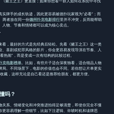
”，《赌王之王》更直接；如果你想看一群人如何在系统中寻找
真实牌手的成长轨迹，因此更容易被德扑玩家视为“必看”；而
。两者放在同一份
德州扑克电影排行
里并不冲突，反而能帮助
、人物、节奏和情绪都可以成为核心卖点。
看
来看，最好的方式是先经典后轻松。先看《赌王之王》这一类
业、喜剧或犯罪风格的影片，你会更容易发现导演在节奏、人
看热闹”，而是变成一次有结构的比较过程。
扑克电影榜单
。比如，有些片子适合深夜独看，适合细品人物
牌局。不同场景下，电影的价值也会不同。若你想让片单更实
分开收藏，这样无论是自己看还是推荐给朋友，都更方便。
看懂吗？
物关系、情绪变化和冲突推进拍得足够清楚，即使你完全不懂
你更容易理解一些细节，比如下注逻辑、诈唬时机和读牌思