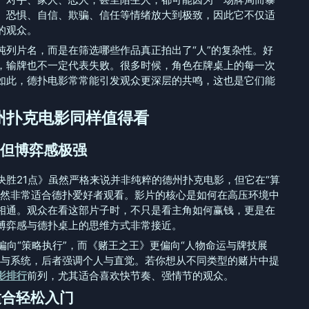
、恐惧、自信、欺骗、信任等情绪放大到极致，因此它不仅适
的观众。
纯列片名，而是在筛选哪些作品真正拍出了“人”的复杂性。好
，输牌也不一定代表失败。很多时候，角色在牌桌上的每一次
如此，德扑电影常常能引发观众更深层的共鸣，这也是它们能
州扑克电影同样值得看
，但博弈感极强
决胜21点》虽然严格来说并非纯粹的德州扑克电影，但它在“算
依然非常适合德扑爱好者观看。影片的核心是如何在高压环境中
相通。观众在看这部片子时，不只是看主角如何赢钱，更是在
博弈感与德扑桌上的思维方式非常接近。
偏向“策略执行”，而《赌王之王》更偏向“人物命运与牌技展
队与系统，后者强调个人与直觉。若你想从不同类型的赌片中提
影排行
前列，尤其适合喜欢快节奏、强情节的观众。
适合轻松入门