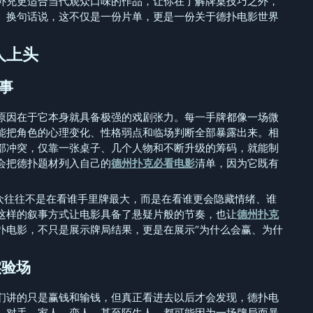
补充更适合当代观众口味的作品，让你在了解牌桌技巧之外，
。换句话说，这不仅是一份片单，更是一份关于德扑电影世界
人上头
叙事
原因在于它本身就具备极强的戏剧张力。每一手牌都像一场微
能把角色的心理变化、性格弱点和临场判断全部暴露出来。相
部冲突，仅靠一张桌子、几个人物和不断升级的筹码，就能制
会把德扑题材列入自己的
德州扑克必看电影
清单，因为它既有
观众往往不是在看谁手里牌最大，而是在看谁更会隐藏情绪、谁
这样的叙事方式让电影具备了悬疑片般的节奏，也让
德州扑克
扑电影，不只是展示牌局结果，更是在展示“为什么会赢、为什
实验场
们讲的只是赢钱和输钱，但真正看进去以后才会发现，德扑电
、对手、家人、恋人，甚至陌生人，都可能因为一场牌局而暴