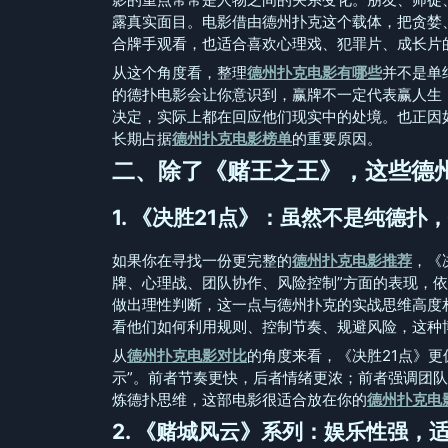
露真实面目。电影借由德州扑克这个载体，把贪婪
合牌手观看，也适合喜欢心理戏、犯罪片、成长片
从这个角度看，整理
德州扑克电影有哪些
并不是单
的德扑电影会让你意识到，赢牌不一定代表赢人生
决定，实际上都在回应他们现实中的处境。也正因
长期占据
德州扑克电影榜单
的重要原因。
二、除了《赌王之王》，这些德
1. 《决胜21点》：虽然不是纯德扑
如果你在寻找一份更完整的
德州扑克电影推荐
，《
牌、心理战、团队协作、风险控制”方面的表现，
做出理性判断，这一点与德州扑克的实战思维高度
看他们如何利用规则、控制节奏、规避风险，这种
从
德州扑克电影对比
的角度来看，《决胜21点》更
示”。前者节奏更快，后者情绪更浓；前者强调团
炼德扑思维，这部电影很适合放在你的
德州扑克电
2. 《赌城风云》系列：娱乐性强，