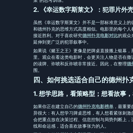
策”的思考训练。
2. 《幸运数字斯莱文》：犯罪片外
虽然《幸运数字斯莱文》并不是一部标准意义上的
和德州扑克的思维方式高度相似。电影里的每个人
接近胜利。对于喜欢研究
德州扑克电影对比
的观众
延伸到更广泛的犯罪叙事中。
如果说《赌王之王》更像是把牌桌直接搬上银幕，
里。观众在看这类电影时，会更关注人物是否在撒
的读牌、诈唬和反诈唬非常接近。因此，在整理
德
围。
四、如何挑选适合自己的德州扑
1. 想学思路，看策略型；想看故事
如果你正在建立自己的
德州扑克电影榜单
，最重要
异很大：有人想学习牌桌思维，有人想看紧张刺激
会把重点放在决策过程、信息控制与局势判断上，
线和命运感，适合喜欢故事张力的人。