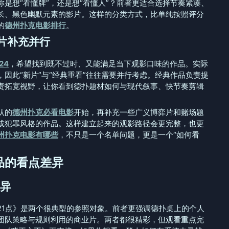
是想“看懂牌”，还是想“看懂人”？前者更适合选择节奏紧凑、
长、黑色幽默元素的影片。这样的分类方式，比单纯按照评分
的
德州扑克电影排行
。
新片补充并行
24
，希望找到既不过时、又能满足当下观影口味的作品。实际
因此“新片”与“经典重看”往往需要并行考虑。经典作品负责提
责拓宽视野，让你看到德扑题材如何与现代叙事、快节奏剪辑
认的
德州扑克必看电影
开始，再补充一些广义博弈片和赌场题
或犯罪风格的作品。这样建立起来的观影路径会更完整，也更
州扑克电影有哪些
，不只是一个名单问题，更是一个“如何看
品的看点差异
差异
21点》是两个很典型的参照对象。前者更强调德扑桌上的个人
团队策略与规则利用的商业片。两者都很精彩，但观看重点完