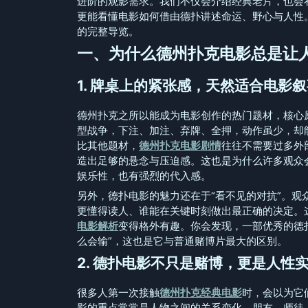
进阶的观影需求。我们不仅会介绍经典老片，也会
更能看懂电影如何借由德扑讲述命运、野心与人性
的完整导览。
一、为什么德州扑克电影总是让
1. 牌桌上的紧张感，天然适合电影
德州扑克之所以能成为电影创作的热门题材，核心
型战争，下注、加注、弃牌、全押，动作虽少，却
比其他题材，
德州扑克电影剧情
往往不需要过多外
造出足够的悬念与压迫感。这也是为什么许多观众
娱乐性，也有强烈的代入感。
另外，德扑电影的魅力还在于“看不见的对抗”。
更懂得读人、谁能在关键时刻做出最正确的决定。
电影解析
变得格外有趣。你会发现，一部优秀的德
么会输”，这也是它与普通赌博片最大的区别。
2. 德扑电影不只是赌博，更是人性
很多人第一次接触
德州扑克经典电影
时，会以为它
影的重点常常是人物之间的关系变化。朋友、师徒