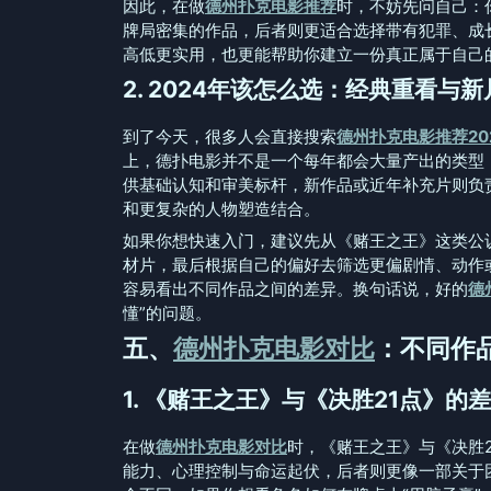
因此，在做
德州扑克电影推荐
时，不妨先问自己：你
牌局密集的作品，后者则更适合选择带有犯罪、成
高低更实用，也更能帮助你建立一份真正属于自己
2. 2024年该怎么选：经典重看与
到了今天，很多人会直接搜索
德州扑克电影推荐20
上，德扑电影并不是一个每年都会大量产出的类型，
供基础认知和审美标杆，新作品或近年补充片则负
和更复杂的人物塑造结合。
如果你想快速入门，建议先从《赌王之王》这类公
材片，最后根据自己的偏好去筛选更偏剧情、动作
容易看出不同作品之间的差异。换句话说，好的
德
懂”的问题。
五、
德州扑克电影对比
：不同作
1. 《赌王之王》与《决胜21点》的
在做
德州扑克电影对比
时，《赌王之王》与《决胜
能力、心理控制与命运起伏，后者则更像一部关于