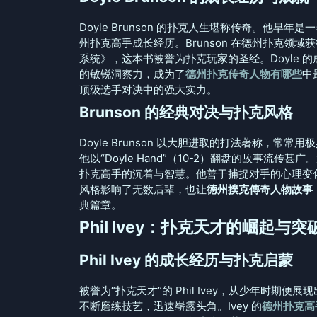
Doyle Brunson 的扑克人生堪称传奇。他
州扑克高手成长经历。Brunson 在德州扑克领域
系统》，这本书被誉为扑克玩家的圣经。Doyle
的敏锐洞察力，成为了
德州扑克传奇人物有哪些
中
顶级选手对决中的强大实力。
Brunson 的经典对决与扑克风格
Doyle Brunson 以大胆进取的打法著称，常
他以“Doyle Hand”（10-2）翻盘的故事流传甚广。
扑克高手的沉着与智慧。他善于捕捉对手的心理变化
风格影响了无数后辈，也让
德州撲克傳奇人物故事：Doyl
典篇章。
Phil Ivey：扑克天才的崛起与突
Phil Ivey 的成长经历与扑克启蒙
被誉为“扑克天才”的 Phil Ivey，从少年时期
不断磨练技艺，迅速崭露头角。Ivey 的
德州扑克高