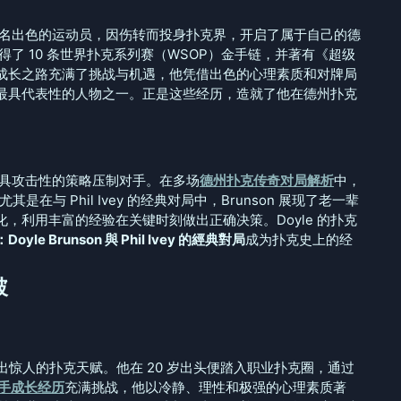
早年是一名出色的运动员，因伤转而投身扑克界，开启了属于自己的德
获得了 10 条世界扑克系列赛（WSOP）金手链，并著有《超级
 的成长之路充满了挑战与机遇，他凭借出色的心理素质和对牌局
最具代表性的人物之一。正是这些经历，造就了他在德州扑克
常用极具攻击性的策略压制对手。在多场
德州扑克传奇对局解析
中，
尤其是在与 Phil Ivey 的经典对局中，Brunson 展现了老一辈
，利用丰富的经验在关键时刻做出正确决策。Doyle 的扑克
e Brunson 與 Phil Ivey 的經典對局
成为扑克史上的经
破
便展现出惊人的扑克天赋。他在 20 岁出头便踏入职业扑克圈，通过
手成长经历
充满挑战，他以冷静、理性和极强的心理素质著