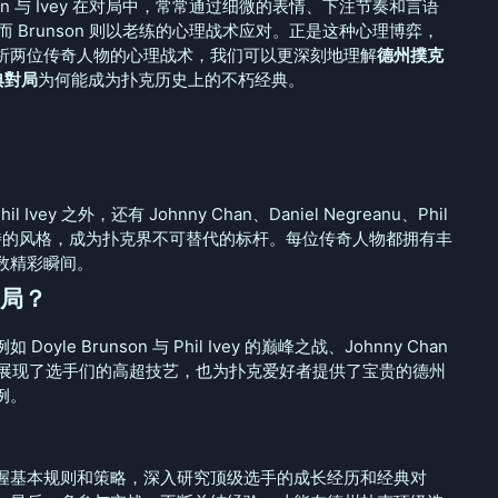
n 与 Ivey 在对局中，常常通过细微的表情、下注节奏和言语
而 Brunson 则以老练的心理战术应对。正是这种心理博弈，
析两位传奇人物的心理战术，我们可以更深刻地理解
德州撲克
經典對局
为何能成为扑克历史上的不朽经典。
Ivey 之外，还有 Johnny Chan、Daniel Negreanu、Phil
和独特的风格，成为扑克界不可替代的标杆。每位传奇人物都拥有丰
数精彩瞬间。
局？
 Brunson 与 Phil Ivey 的巅峰之战、Johnny Chan
这些对局不仅展现了选手们的高超技艺，也为扑克爱好者提供了宝贵的德州
例。
握基本规则和策略，深入研究顶级选手的成长经历和经典对