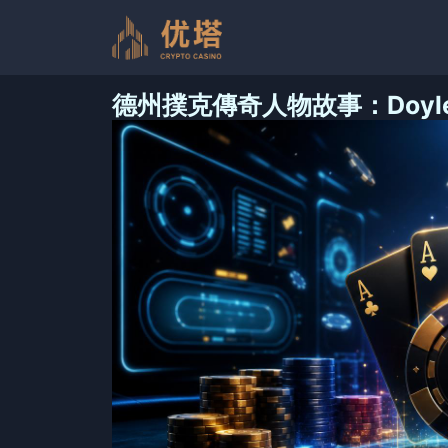
跳
至
内
容
德州撲克傳奇人物故事：Doyle Br