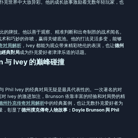
网络扑克世界中大放异彩。他的成长故事激励着无数年轻玩家，也
比的牌技。他以善于观察、精准判断和出奇制胜的战术闻名。
次利用心理战术和巧妙的诈唬，赢得关键底池。他的打法灵活多变，能够
奇对局解析
，Ivey 都能为观众带来精彩绝伦的表演，也让
德州
y 的經典對局
成为扑克爱好者津津乐道的话题。
与 Ivey 的巅峰碰撞
son 与 Phil Ivey 的经典对局无疑是最具代表性的。一次著名的对
A。面对 Ivey 的激进加注，Brunson 依靠丰富的经验和对局势的精
德州扑克传奇对局解析
中的经典案例，也让无数扑克爱好者为
量，彰显了
德州撲克傳奇人物故事：Doyle Brunson 與 Phil