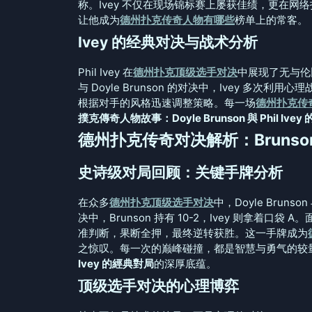
称。Ivey 不仅在现场锦标赛上屡获佳绩，更在
让他成为
德州扑克传奇人物有哪些
榜单上的常客。
Ivey 的经典对决与战术分析
Phil Ivey 在
德州扑克顶级选手对决
中展现了无与伦
与 Doyle Brunson 的对决中，Ivey 多
根据对手的风格迅速调整策略。每一场
德州扑克传
撲克傳奇人物故事：Doyle Brunson 與 Phil Ive
德州扑克传奇对决解析：Brunson 
史诗级对局回顾：关键手牌分析
在众多
德州扑克顶级选手对决
中，Doyle Brun
决中，Brunson 持有 10-2，Ivey 则拿着口袋 
准判断，果断全押，最终逆转获胜。这一手牌成为
之惊叹。每一次的巅峰碰撞，都是智慧与勇气的较
Ivey 的經典對局
的深厚底蕴。
顶级选手对决的心理博弈