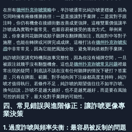
在所有
德州扑克诈唬策略
中，半詐唬通常比純詐唬更穩健，因為
它同時擁有兩條獲勝路徑：一是直接讓對手棄牌，二是當對手跟
注時，你仍有機會在後續街數改善成更強牌。這種雙重價值讓半
詐唬成為實戰中最常見、也最容易被接受的進攻方式。舉例來
說，你拿著同花聽牌或順子聽牌在翻牌圈加注，既能對中等對子
施壓，也能在轉牌或河牌完成成牌。這種打法在
德州扑克诈唬实
战
中非常常見，因為它能把風險分散，避免單純依賴對手棄牌。
純詐唬則更講究時機與故事完整性，因為你沒有補牌空間，一旦
被跟注就幾乎沒有翻盤機會。這也是
德州扑克诈唬常见问题
裡最
常出現的疑問：到底該不該在沒有任何聽牌的情況下硬打？答案
是，只有在牌面、範圍、對手傾向與下注線都高度支持時，純詐
唬才值得執行。若條件不足，純詐唬的期望值往往不如半詐唬。
換句話說，詐唬不是越大越好，也不是越兇越好，而是要在風險
可控的前提下，最大化對手棄牌的可能性。
四、常見錯誤與進階修正：讓詐唬更像專
業決策
1. 過度詐唬與頻率失衡：最容易被反制的問題