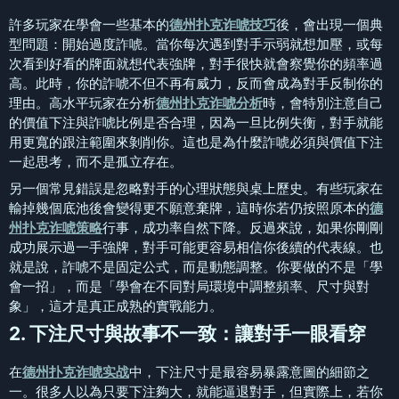
許多玩家在學會一些基本的
德州扑克诈唬技巧
後，會出現一個典
型問題：開始過度詐唬。當你每次遇到對手示弱就想加壓，或每
次看到好看的牌面就想代表強牌，對手很快就會察覺你的頻率過
高。此時，你的詐唬不但不再有威力，反而會成為對手反制你的
理由。高水平玩家在分析
德州扑克诈唬分析
時，會特別注意自己
的價值下注與詐唬比例是否合理，因為一旦比例失衡，對手就能
用更寬的跟注範圍來剝削你。這也是為什麼詐唬必須與價值下注
一起思考，而不是孤立存在。
另一個常見錯誤是忽略對手的心理狀態與桌上歷史。有些玩家在
輸掉幾個底池後會變得更不願意棄牌，這時你若仍按照原本的
德
州扑克诈唬策略
行事，成功率自然下降。反過來說，如果你剛剛
成功展示過一手強牌，對手可能更容易相信你後續的代表線。也
就是說，詐唬不是固定公式，而是動態調整。你要做的不是「學
會一招」，而是「學會在不同對局環境中調整頻率、尺寸與對
象」，這才是真正成熟的實戰能力。
2. 下注尺寸與故事不一致：讓對手一眼看穿
在
德州扑克诈唬实战
中，下注尺寸是最容易暴露意圖的細節之
一。很多人以為只要下注夠大，就能逼退對手，但實際上，若你