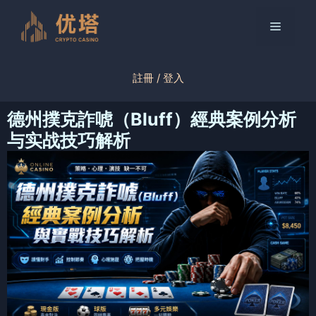
跳
至
菜
内
容
单
註冊 / 登入
德州撲克詐唬（Bluff）經典案例分析
与实战技巧解析