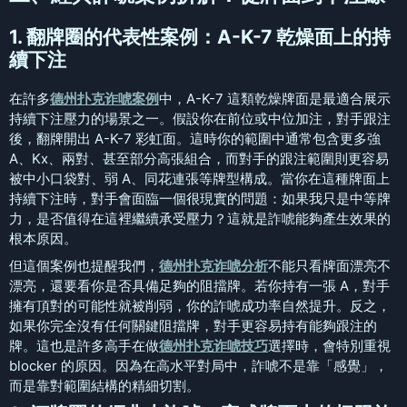
1. 翻牌圈的代表性案例：A-K-7 乾燥面上的持
續下注
在許多
德州扑克诈唬案例
中，A-K-7 這類乾燥牌面是最適合展示
持續下注壓力的場景之一。假設你在前位或中位加注，對手跟注
後，翻牌開出 A-K-7 彩虹面。這時你的範圍中通常包含更多強
A、Kx、兩對、甚至部分高張組合，而對手的跟注範圍則更容易
被中小口袋對、弱 A、同花連張等牌型構成。當你在這種牌面上
持續下注時，對手會面臨一個很現實的問題：如果我只是中等牌
力，是否值得在這裡繼續承受壓力？這就是詐唬能夠產生效果的
根本原因。
但這個案例也提醒我們，
德州扑克诈唬分析
不能只看牌面漂亮不
漂亮，還要看你是否具備足夠的阻擋牌。若你持有一張 A，對手
擁有頂對的可能性就被削弱，你的詐唬成功率自然提升。反之，
如果你完全沒有任何關鍵阻擋牌，對手更容易持有能夠跟注的
牌。這也是許多高手在做
德州扑克诈唬技巧
選擇時，會特別重視
blocker 的原因。因為在高水平對局中，詐唬不是靠「感覺」，
而是靠對範圍結構的精細切割。