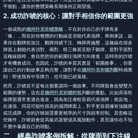
平衡點，讓你的整體策略長期保持正期望值。
2. 成功詐唬的核心：讓對手相信你的範圍更強
一個成熟的
德州扑克诈唬策略
，不在於你自己的手牌有多
「像」，而在於你整體的行動線是否能代表強牌。舉例來說，如
果你在翻牌前加注、翻牌持續下注、轉牌再施壓，這條線在很多
牌面上都能代表頂對、兩對、暗三條甚至順子聽牌。當對手面對
這種線路時，會自然把你的範圍往強牌方向推進，這時你的詐唬
才有機會成功。也因此，詐唬的本質其實是「範圍敘事」，你要
讓自己的行動故事足夠完整，讓對手在
德州扑克诈唬判断
時感覺
到：即使我有中等牌力，也可能已經落後。
然而，詐唬並不是每次都要講同一個故事。不同牌面會改變雙方
範圍的優勢，這也是
德州扑克诈唬时机
判斷的重點。比如高張乾
燥牌面通常更適合進攻，因為加注者較容易代表強牌；相反地，
在連張、同花可能性很高的濕潤牌面上，對手更容易擁有強聽牌
或完成牌，你的詐唬就需要更精準的尺寸與頻率控制。若忽略這
些條件，詐唬就會從高級武器變成高風險動作，甚至讓你在不知
不覺中暴露自己的弱點。
二、經典詐唬案例拆解：從牌面到下注線