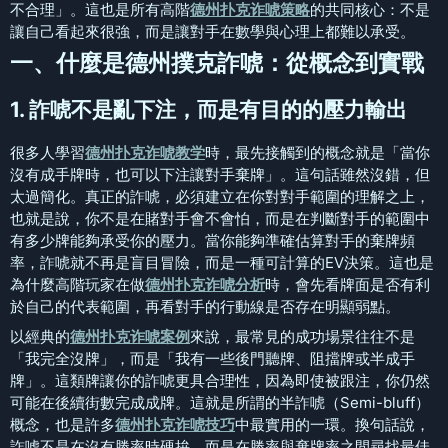
不合理」。這也是所有高階
德州扑克诈唬策略
的共同核心：不是
讓自己看起來很強，而是讓對手在數學與心理上都難以承受。
一、什麼是德州撲克詐唬：從概念到實戰
1. 詐唬不是亂下注，而是有目的的壓力輸出
很多人學習
德州扑克诈唬教学
時，最先接觸到的概念就是「當你
沒有成手牌時，也可以下注讓對手棄牌」。這句話雖然沒錯，但
太過簡化。真正的詐唬，必須建立在你對對手範圍的理解之上，
也就是說，你不是在賭對手會不會怕，而是在判斷對手的範圍中
有多少牌能夠承受你的壓力。當你能夠準確估算對手的棄牌頻
率，詐唬就不再是盲目冒險，而是一種可計算的EV決策。這也是
為什麼高階玩家在做
德州扑克诈唬分析
時，會先看牌面是否有利
於自己的代表範圍，再看對手的行動線是否存在明顯弱點。
以經典的
德州扑克诈唬案例
來說，最常見的成功場景往往不是
「我完全沒牌」，而是「我有一些後門聽牌、阻擋牌或半成手
牌」。這類牌讓你的詐唬更具合理性，因為即使被跟注，你仍然
可能在後續街數完成成牌。這就是所謂的半詐唬（Semi-bluff）
概念，也是許多
德州扑克诈唬技巧
中最實用的一環。換句話說，
詐唬不是在沒有勝率時硬拚，而是在勝率與棄牌率之間尋找最佳