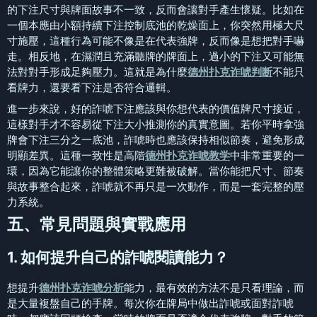
的下注尺寸與牌面故事不一致，反而會讓對手產生懷疑。比如在
一個本應由小額持續下注控制底池的乾燥面上，你突然用極大尺
寸施壓，這種行為可能不像是在代表強牌，反而像是想把對手嚇
走。相反地，在濕潤且充滿聽牌的牌面上，過小的下注又可能無
法對對手形成足夠壓力。這就是為什麼
德州扑克诈唬判断
不能只
看牌力，還要看下注是否符合邏輯。
進一步來說，好的詐唬下注應該與你想代表的價值牌尺寸接近，
這樣對手才不容易從下注大小推測你的真實意圖。若你平時拿強
牌會下注三分之一底池，詐唬時也應該保持相似節奏，避免形成
明顯差異。這種一致性是高階
德州扑克诈唬教学
中非常重要的一
環，因為它能讓你的整體策略更難被破解。當你能把尺寸、節奏
與故事整合起來，詐唬就不再只是一次動作，而是一套完整的壓
力系統。
五、常見問題與實戰應用
1. 如何提升自己的詐唬閱讀能力？
想提升
德州扑克诈唬分析
能力，最有效的方法不是只看理論，而
是大量複盤自己的手牌。每次你在牌局中做出詐唬或面對詐唬