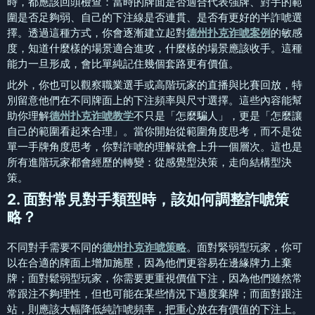
時，都應該回頭檢查：當時的牌面是否適合代表強牌、對手的範
圍是否足夠弱、自己的下注線是否連貫、是否有更好的半詐唬選
擇。透過這種方式，你會逐漸建立起對
德州扑克诈唬案例
的敏感
度，知道什麼樣的場景適合進攻，什麼樣的場景應該收手。這種
能力一旦形成，會比單純記住幾個套路更有價值。
此外，你也可以觀察職業選手或高階玩家的直播與比賽回放，特
別留意他們在不同牌面上的下注頻率與尺寸選擇。這些內容能幫
助你理解
德州扑克诈唬教学
不只是「怎麼騙人」，更是「怎麼讓
自己的範圍看起來合理」。當你開始從範圍角度思考，而不是從
單一手牌角度思考，你對詐唬的理解就會上升一個層次。這也是
所有進階玩家都會經歷的轉變：從感覺型決策，走向結構型決
策。
2. 面對常見對手類型時，該如何調整詐唬策
略？
不同對手需要不同的
德州扑克诈唬策略
。面對緊弱型玩家，你可
以在合適的牌面上增加施壓，因為他們更容易在邊緣牌力上棄
牌；面對鬆弱型玩家，你需要更重視價值下注，因為他們雖然常
常跟注不夠理性，但也可能在某些情況下過度棄牌；而面對跟注
站，則應該大幅降低純詐唬頻率，把重心放在有價值的下注上。