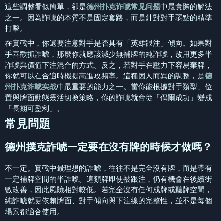
這些調整看似簡單，卻是
德州扑克诈唬常见问题
中最實際的解法
之一。因為詐唬的本質不是固定套路，而是針對對手弱點的精準
打擊。
在實戰中，你還要注意對手是否具有「英雄跟注」傾向。如果對
手喜歡抓詐唬，那麼你就應該減少無補牌的純詐唬，改用更多半
詐唬與價值下注混合的方式。反之，若對手在壓力下容易棄牌，
你就可以在合適時機提高進攻頻率。這種因人而異的調整，是
德
州扑克诈唬实战
中最重要的能力之一。當你能根據對手類型、位
置與牌面動態靈活切換策略，你的詐唬就會從「偶爾成功」變成
「長期可盈利」。
常見問題
德州撲克詐唬一定要在沒有牌的時候才做嗎？
不一定。實戰中最理想的詐唬，往往不是完全沒有牌，而是帶有
一定補牌空間的半詐唬。這類牌即使被跟注，仍有機會在後續街
數改善，因此風險相對較低。若完全沒有任何成牌或聽牌空間，
純詐唬就更依賴牌面、對手傾向與下注線的完整性，並不是每個
場景都適合使用。