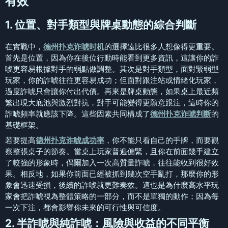
有效
1. 位置、對手類型與牌桌動態的綜合判斷
在實戰中，
德州扑克诈唬时机
的選擇遠比很多人想像得更重要。
首先是位置，因為你在後位行動時能看到更多資訊，這讓你的詐
唬更容易根據對手的弱點做調整。其次是對手類型，面對緊弱型
玩家，你的詐唬往往更容易成功；但面對跟注站或情緒化玩家，
過度詐唬只會讓你付出代價。再來是牌桌動態，如果桌上最近頻
繁出現大底池與激烈對抗，對手可能變得更願意跟注，這時你的
詐唬頻率就應該下降。這些因素共同構成了
德州扑克诈唬判断
的
基礎框架。
若要提高
德州扑克诈唬成功率
，你不能只看自己的手牌，而要觀
察整張桌子的節奏。當桌上玩家普遍偏緊，且你在前面幾手建立
了較強的形象時，偶爾加入一次高質量詐唬，往往能收到很好效
果。相反地，如果你前面已經被抓到幾次空手亂打，那麼你的形
象會迅速受損，後續的詐唬就更難奏效。這也是為什麼高水平玩
家會把詐唬視為整體策略的一部分，而不是單獨的動作；因為每
一次下注，都會影響你未來的可行性與可信度。
2. 半詐唬與純詐唬：風險與收益的不同平衡