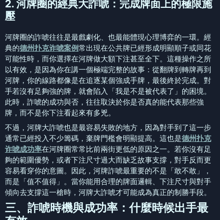
2. 河牌圈的經典大詐唬：完成牌面上的極限施
壓
河牌圈的詐唬往往是最戲劇化、也最能體現心理博弈的一環。經
典的
德州扑克诈唬案例
常出現在公共牌已經形成明顯順子或同花
可能性時，而你選擇在河牌做大額下注甚至全下。這種操作之所
以有效，是因為你在講一個極端完整的故事：從翻牌到轉牌再到
河牌，你的線路都像是在追逐某個強成手牌，最後終於完成。對
手若沒有足夠強的牌，就會陷入「我是不是被代表了」的困境。
此時，詐唬的成功與否，往往取決於你是否真的能代表那些強
牌，而不是你下注看起來有多兇。
不過，河牌大詐唬也是最容易失敗的地方，因為對手到了這一步
通常已經投入不少籌碼，棄牌門檻會明顯提高。這也是
德州扑克
诈唬成功率
在河牌圈常常比前兩街更低的原因之一。若你沒有足
夠的範圍優勢，或者下注尺寸過大而缺乏故事支撐，對手反而更
容易看穿你的意圖。因此，河牌詐唬最重要的不是「敢不敢」，
而是「值不值得」。當你能用合理的牌面邏輯、下注尺寸與對手
傾向去支撐這一槍時，河牌大詐唬才可能成為真正的制勝手段。
三、詐唬時機與成功率：什麼時候出手最