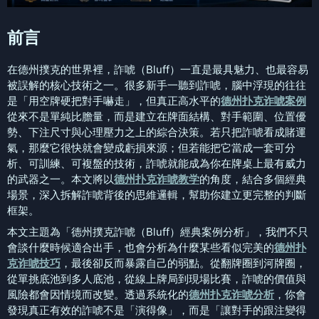
前言
在德州撲克的世界裡，詐唬（Bluff）一直是最具魅力、也最容易
被誤解的核心技術之一。很多新手一聽到詐唬，腦中浮現的往往
是「用空牌硬把對手嚇走」，但真正高水平的
德州扑克诈唬案例
從來不是單純比膽量，而是建立在牌面結構、對手範圍、位置優
勢、下注尺寸與心理壓力之上的綜合決策。若只把詐唬看成賭運
氣，那麼它很快就會變成虧損來源；但若能把它當成一套可分
析、可訓練、可複盤的技術，詐唬就能成為你在牌桌上最有威力
的武器之一。本文將以
德州扑克诈唬教学
的角度，結合多個經典
場景，深入拆解詐唬背後的思維邏輯，幫助你建立更完整的判斷
框架。
本文主題為「德州撲克詐唬（Bluff）經典案例分析」，我們不只
會談什麼時候適合出手，也會分析為什麼某些看似完美的
德州扑
克诈唬技巧
，最後卻反而暴露自己的弱點。從翻牌圈到河牌圈，
從單挑底池到多人底池，從線上牌局到現場比賽，詐唬的價值與
風險都會因情境而改變。透過系統化的
德州扑克诈唬分析
，你會
發現真正有效的詐唬不是「演得像」，而是「讓對手的跟注變得