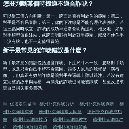
怎麼判斷某個時機適不適合詐唬？
可以從三個方向判斷：第一，牌面是否有利於你的範圍；第二，
對手是否容易棄牌；第三，你的下注線是否能合理代表強牌。若
這三點同時成立，詐唬的成功率通常會明顯提高。相反地，如果
對手類型偏跟注站，或牌面明顯有利於對手範圍，那麼即使你手
上沒有牌，也不一定值得冒險。
新手最常見的詐唬錯誤是什麼？
新手最常見的錯誤包括過度詐唬、下注尺寸不一致、忽略對手類
型，以及只看自己手牌不看範圍。很多人以為詐唬就是「演得
像」，但真正有效的詐唬是讓對手在邏輯上難以跟注。若沒有建
立完整的故事與結構，再漂亮的詐唬也可能被識破，甚至反過來
讓自己損失更多籌碼。
分
标
优塔娱乐城
德州扑克诈唬分析
、
德州扑克诈唬判断
、
德
类
签
州扑克诈唬实战
、
德州扑克诈唬常见问题
、
德州扑克诈唬成功
率
、
德州扑克诈唬技巧
、
德州扑克诈唬教学
、
德州扑克诈唬时
机
、
德州扑克诈唬案例
、
德州扑克诈唬策略