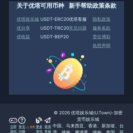
关于优塔
可用币种
新手帮助
政策条款
优塔娱乐城
USDT-ERC20
优塔客服
隐私政策
优分享
USDT-TRC20
常见问题
服务条款
优收益
USDT-BEP20
责任博彩
执照声明
© 2026 优塔娱乐城(U.Town)-加密
货币娱乐城
中国、马来西亚、香港、新加坡、台
立即
常见
更多
联系
湾、越南、柬埔寨、缅甸、泰国、菲
游玩
问题
资讯
客服