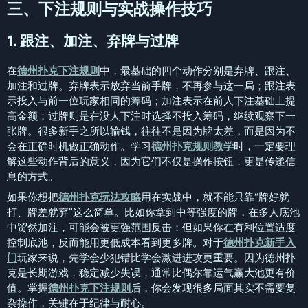
三、下注规则与实战操作技巧
1. 跟注、加注、弃牌与过牌
在
德州扑克下注规则
中，最基础的四个动作分别是弃牌、跟注、
加注和过牌。弃牌表示放弃当前手牌，不再参与这一局；跟注表
示投入与前一位玩家相同的筹码；加注表示在前人下注基础上提
高金额；过牌则是在没人下注时选择不投入筹码，继续观察下一
张牌。很多新手之所以输钱，往往不是因为牌太差，而是因为不
会在正确时机做正确动作。学习
德州扑克规则教学
时，一定要理
解这些动作背后的意义，因为它们不仅是操作按钮，更是传递信
息的方式。
如果你想把
德州扑克玩法攻略
用在实战中，就不能只靠“牌好就
打、牌差就弃”这么简单。比如你拿到中等强度的牌，在多人底池
中贸然加注，可能会被更强范围反击；但如果你在有利位置适度
控制底池，反而能用更低成本看到更多牌。对于
德州扑克新手入
门
玩家来说，先学会少犯错比学会激进进攻更重要。因为德州扑
克是长期游戏，稳定减少失误，通常比偶尔靠运气赢大池更有价
值。掌握
德州扑克下注规则
后，你会发现很多局面其实不需要复
杂操作，关键在于纪律与耐心。