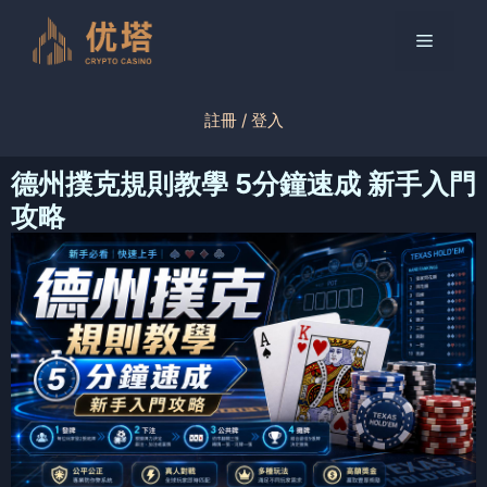
跳
至
菜
内
容
单
註冊 / 登入
德州撲克規則教學 5分鐘速成 新手入門
攻略