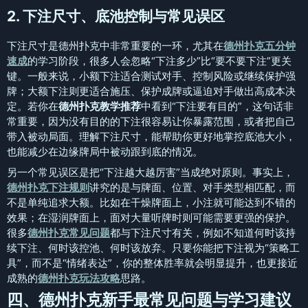
2. 下注尺寸、底池控制与常见误区
下注尺寸是德州扑克中非常重要的一环，尤其在
德州扑克五分钟
速成
的学习阶段，很多人会忽略“下注多少”比“要不要下注”更关
键。一般来说，小额下注适合测试对手、控制风险或继续保护强
牌；大额下注则更适合施压、保护成牌或逼迫对手做出高成本决
定。若你在
德州扑克教学推荐
中看到“下注要有目的”，这句话非
常重要，因为没有目的的下注很容易让你暴露范围，或者把自己
带入被动局面。理解下注尺寸，能帮助你更好地掌控底池大小，
也能减少在边缘牌局中被动跟到底的情况。
另一个常见误区是把“下注越大越厉害”当成绝对原则。事实上，
德州扑克下注规则
讲究的是与牌面、位置、对手类型相匹配，而
不是单纯追求大额。比如在干燥牌面上，小注就可能达到不错的
效果；在湿润牌面上，面对大量听牌时则可能需要更强的保护。
很多
德州扑克常见问题
都与下注尺寸有关，例如不知道何时该持
续下注、何时该控池、何时该放弃。只要你能把下注视为“策略工
具”，而不是“情绪表达”，你的整体胜率就会明显提升，也更接近
成熟的
德州扑克玩法攻略
思路。
四、德州扑克新手最常见问题与学习建议