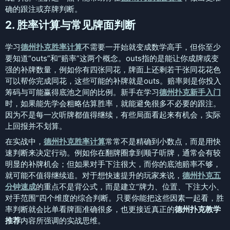
确的跟注或弃牌判断。
2. 胜率计算与常见牌面判断
学习
德州扑克胜率计算
不需要一开始就变成数学高手，但你至少
要知道“outs”和“赔率”这两个概念。outs指的是能让你成牌或变
强的补牌数量，例如你有四张同花，牌面上还剩若干张同花花色
可以帮你完成同花，这些可能的补牌就是outs。赔率则是你投入
筹码与可能赢得底池之间的比例。新手在学习
德州扑克新手入门
时，如果能先学会粗略估算胜率，就能避免很多不必要的跟注。
因为不是每一次听牌都值得继续，有些局面看起来有机会，实际
上回报并不划算。
在实战中，
德州扑克胜率计算
常常不是精确到小数点，而是用快
速判断来决定行动。例如你在翻牌圈拿到顺子听牌，通常会有较
明显的补牌机会；但如果对手下注很大，而你的底池赔率不够，
就可能不值得继续追。对于想快速提升的玩家来说，
德州扑克五
分钟速成
的重点不是背公式，而是建立“牌力、位置、下注大小、
对手范围”四个维度的综合判断。只要你能把这些因素一起看，胜
率判断就会比单看牌面准确很多，也更接近真正的
德州扑克教学
推荐
内容所强调的实战思维。