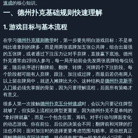
速成
的核心知识。
一、德州扑克基础规则快速理解
1. 游戏目标与基本流程
在学习
德州扑克规则教学
时，第一步要先明白游戏目标：不是单
纯比谁拿到的牌多，而是用两张底牌加五张公共牌，组合出最强
的五张牌，或者通过下注压力让对手弃牌，直接赢下底池。德州
扑克通常由2到9人参与，每一局开始前会先发两张底牌给每位玩
家，随后依序进行翻牌前、翻牌、转牌、河牌四个下注阶段。每
个阶段都可能有人弃牌、跟注、加注或过牌，而最后若仍有两人
以上留在牌局中，就进入摊牌比大小。这种结构是
德州扑克新手
入门
最必须先掌握的骨架，因为只要理解流程，后面所有策略才
有意义。
很多人第一次接触
德州扑克五分钟速成
时，会以为只要记住牌型
就够了，但实际上流程比牌型更重要。因为德州扑克不是单纯的
“拿好牌就赢”，而是一个包含位置、筹码、对手行动与牌面变化
的动态游戏。你在前位、后位的决策会不同；翻牌前和河牌的打
法也不同；面对加注时的选择更要考虑范围与赔率。若你想真正
理解
德州扑克玩法攻略
，就必须先把“每一轮发生什么”记牢，这