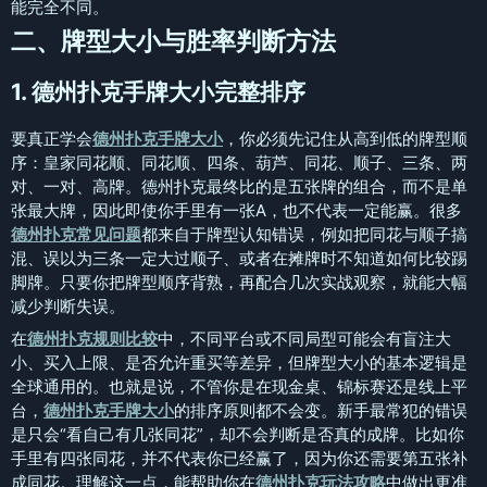
能完全不同。
二、牌型大小与胜率判断方法
1. 德州扑克手牌大小完整排序
要真正学会
德州扑克手牌大小
，你必须先记住从高到低的牌型顺
序：皇家同花顺、同花顺、四条、葫芦、同花、顺子、三条、两
对、一对、高牌。德州扑克最终比的是五张牌的组合，而不是单
张最大牌，因此即使你手里有一张A，也不代表一定能赢。很多
德州扑克常见问题
都来自于牌型认知错误，例如把同花与顺子搞
混、误以为三条一定大过顺子、或者在摊牌时不知道如何比较踢
脚牌。只要你把牌型顺序背熟，再配合几次实战观察，就能大幅
减少判断失误。
在
德州扑克规则比较
中，不同平台或不同局型可能会有盲注大
小、买入上限、是否允许重买等差异，但牌型大小的基本逻辑是
全球通用的。也就是说，不管你是在现金桌、锦标赛还是线上平
台，
德州扑克手牌大小
的排序原则都不会变。新手最常犯的错误
是只会“看自己有几张同花”，却不会判断是否真的成牌。比如你
手里有四张同花，并不代表你已经赢了，因为你还需要第五张补
成同花。理解这一点，能帮助你在
德州扑克玩法攻略
中做出更准