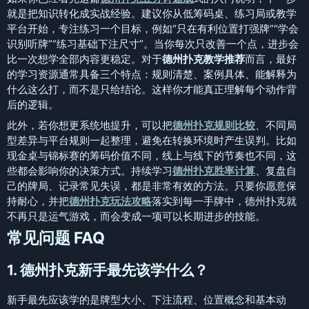
就是把知识转化成实战经验。建议你从低筹码桌、练习局或教学
平台开始，专注练习一个目标，例如“只在有利位置打强牌”“学会
识别听牌”“练习基础下注尺寸”。当你每次只改善一个点，进步会
比一次想学全部内容更稳定。对于
德州扑克教学推荐
而言，最好
的学习资源通常具备三个特点：规则清楚、案例具体、能解释为
什么这么打，而不是只给结论。这样你才能真正理解每个动作背
后的逻辑。
此外，若你想更系统地提升，可以把
德州扑克规则比较
、不同局
型差异与平台规则一起整理，避免在转换环境时产生误判。比如
现金桌与锦标赛的筹码价值不同，线上与线下的节奏也不同，这
些都会影响你的决策方式。持续学习
德州扑克胜率计算
、复盘自
己的牌局、记录常见失误，都是非常有效的方法。只要你愿意保
持耐心，并把
德州扑克玩法攻略
落实到每一手牌中，德州扑克就
不再只是运气游戏，而会变成一项可以长期进步的技能。
常见问题 FAQ
1. 德州扑克新手最先该学什么？
新手最先应该学的是牌型大小、下注流程、位置概念和基本动