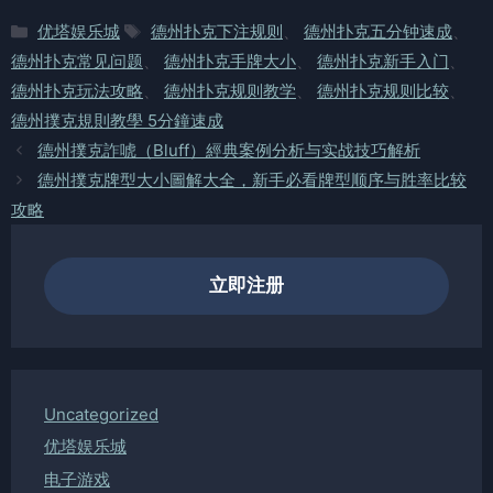
分
标
优塔娱乐城
德州扑克下注规则
、
德州扑克五分钟速成
、
类
签
德州扑克常见问题
、
德州扑克手牌大小
、
德州扑克新手入门
、
德州扑克玩法攻略
、
德州扑克规则教学
、
德州扑克规则比较
、
德州撲克規則教學 5分鐘速成
德州撲克詐唬（Bluff）經典案例分析与实战技巧解析
德州撲克牌型大小圖解大全，新手必看牌型顺序与胜率比较
攻略
立即注册
Uncategorized
优塔娱乐城
电子游戏