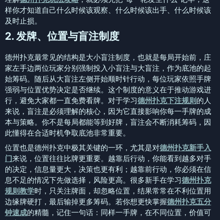
样你才知道自己什么时候该观察、什么时候该出手、什么时候该
及时止损。
2. 发牌、位置与盲注制度
德州扑克最常见的结构是大小盲注制度，也就是每局开始前，庄
家左手边两位玩家分别强制投入小盲注与大盲注，作为底池的起
始筹码。随后从大盲注左侧开始顺时针行动，每位玩家依照手牌
强弱与位置优势决定是否继续。这个制度的意义在于推动游戏进
行，避免大家都一直免费看牌。对于学习
德州扑克下注规则
的人
来说，盲注是必须理解的核心，因为它直接影响你每一手牌的成
本与策略。你不是每局都能等到好牌，盲注会不断消耗筹码，因
此懂得在合适时机争取底池非常重要。
位置也是德州扑克中极其关键的一环，尤其是对
德州扑克新手入
门
来说，位置往往比牌更重要。越靠后行动，你能看到越多对手
的决定，信息量更大，决策也更有利；越靠前行动，你必须在信
息不足的情况下先做选择，风险更高。很多新手在学习
德州扑克
规则教学
时，只关注牌面，却忽略位置，结果常常在不利位置用
边缘牌硬打，最后输掉更多筹码。若你想更快掌握
德州扑克五分
钟速成
的精髓，记住一句话：同样一手牌，在不同位置，价值可