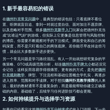
1. 新手最容易犯的错误
在
德州扑克常见问题
中，最典型的错误包括：只看底牌不看位
置、听牌就盲目追、拿到一对就过度自信、面对加注不愿弃牌、
以及忽略对手范围。很多
德州扑克新手入门
玩家会把德州扑克当
成“比谁运气好”的游戏，但实际上它更像是信息管理与风险控制
的博弈。你需要不断观察对手的下注模式、牌面变化和自己的筹
码深度，而不是只盯着自己的两张底牌。若你能尽早改掉这些习
惯，就会比大多数新手进步更快。
另一个常见问题是学习路径混乱。有人一开始就想研究复杂的平
衡策略、GTO或高级范围分析，却连
德州扑克手牌大小
都还没完
全记住，这样反而容易学得很痛苦。更有效的方式，是先把
德州
扑克规则教学
、牌型、下注流程和基础位置概念学扎实，再逐步
进入胜率、范围和对手读牌。对于想找
德州扑克教学推荐
的人来
说，最好的教材通常不是最复杂的，而是最能帮助你建立正确基
础的内容。基础稳了，后续学习任何进阶技巧都会更顺。
2. 如何持续提升与选择学习资源
如果你已经看完这篇
德州扑克五分钟速成
式的入门说明，下一步