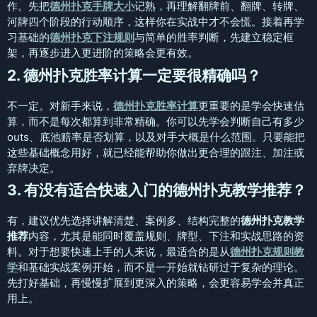
作。先把
德州扑克手牌大小
记熟，再理解翻牌前、翻牌、转牌、
河牌四个阶段的行动顺序，这样你在实战中才不会慌。接着再学
习基础的
德州扑克下注规则
与简单的胜率判断，先建立稳定框
架，再逐步进入更进阶的策略会更有效。
2. 德州扑克胜率计算一定要很精确吗？
不一定。对新手来说，
德州扑克胜率计算
更重要的是学会快速估
算，而不是每次都算到非常精确。你可以先学会判断自己有多少
outs、底池赔率是否划算，以及对手大概是什么范围。只要能把
这些基础概念用好，就已经能帮助你做出更合理的跟注、加注或
弃牌决定。
3. 有没有适合快速入门的德州扑克教学推荐？
有，建议优先选择讲解清楚、案例多、结构完整的
德州扑克教学
推荐
内容，尤其是能同时覆盖规则、牌型、下注和实战思路的资
料。对于想要快速上手的人来说，最适合的是从
德州扑克规则教
学
和基础实战案例开始，而不是一开始就钻研过于复杂的理论。
先打好基础，再慢慢扩展到更深入的策略，会更容易学会并真正
用上。