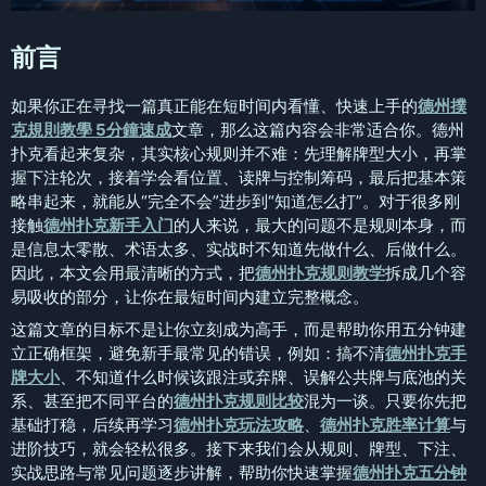
前言
如果你正在寻找一篇真正能在短时间内看懂、快速上手的
德州撲
克規則教學 5分鐘速成
文章，那么这篇内容会非常适合你。德州
扑克看起来复杂，其实核心规则并不难：先理解牌型大小，再掌
握下注轮次，接着学会看位置、读牌与控制筹码，最后把基本策
略串起来，就能从“完全不会”进步到“知道怎么打”。对于很多刚
接触
德州扑克新手入门
的人来说，最大的问题不是规则本身，而
是信息太零散、术语太多、实战时不知道先做什么、后做什么。
因此，本文会用最清晰的方式，把
德州扑克规则教学
拆成几个容
易吸收的部分，让你在最短时间内建立完整概念。
这篇文章的目标不是让你立刻成为高手，而是帮助你用五分钟建
立正确框架，避免新手最常见的错误，例如：搞不清
德州扑克手
牌大小
、不知道什么时候该跟注或弃牌、误解公共牌与底池的关
系、甚至把不同平台的
德州扑克规则比较
混为一谈。只要你先把
基础打稳，后续再学习
德州扑克玩法攻略
、
德州扑克胜率计算
与
进阶技巧，就会轻松很多。接下来我们会从规则、牌型、下注、
实战思路与常见问题逐步讲解，帮助你快速掌握
德州扑克五分钟