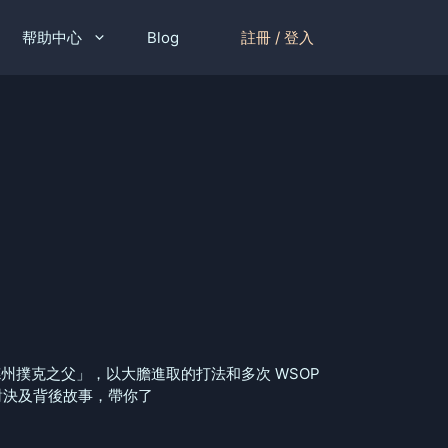
註冊 / 登入
帮助中心
Blog
譽為「德州撲克之父」，以大膽進取的打法和多次 WSOP
對決及背後故事，帶你了