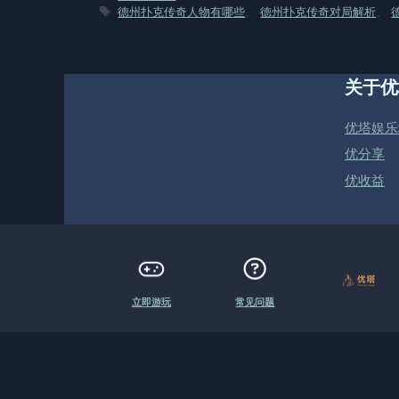
类
标
德州扑克传奇人物有哪些
、
德州扑克传奇对局解析
、
签
关于优
优塔娱乐
优分享
优收益
立即游玩
常见问题