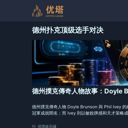
跳
至
内
容
德州扑克顶级选手对决
德州撲克傳奇人物故事：Doyle Brun
德州撲克傳奇人物 Doyle Brunson 與 Phi
冠軍成就聞名；而 Ivey 則以敏銳牌感和天才
分
优塔娱乐城