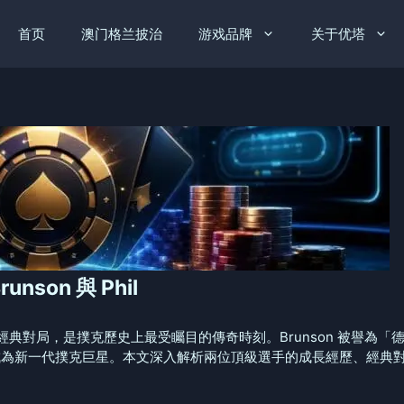
首页
澳门格兰披治
游戏品牌
关于优塔
son 與 Phil
l Ivey 的經典對局，是撲克歷史上最受矚目的傳奇時刻。Brunson 被
策略成為新一代撲克巨星。本文深入解析兩位頂級選手的成長經歷、經典