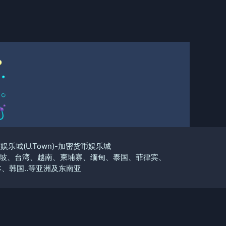
优塔娱乐城(U.Town)-加密货币娱乐城
坡、台湾、越南、柬埔寨、缅甸、泰国、菲律宾、
、韩国..等亚洲及东南亚