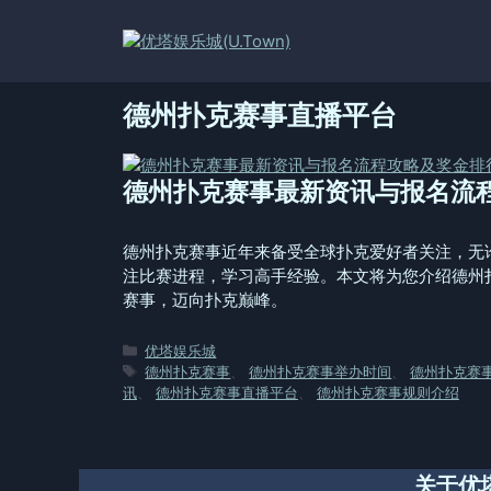
跳
至
内
容
德州扑克赛事直播平台
德州扑克赛事最新资讯与报名流
德州扑克赛事近年来备受全球扑克爱好者关注，无
注比赛进程，学习高手经验。本文将为您介绍德州
赛事，迈向扑克巅峰。
分
优塔娱乐城
类
标
德州扑克赛事
、
德州扑克赛事举办时间
、
德州扑克赛
签
讯
、
德州扑克赛事直播平台
、
德州扑克赛事规则介绍
关于优