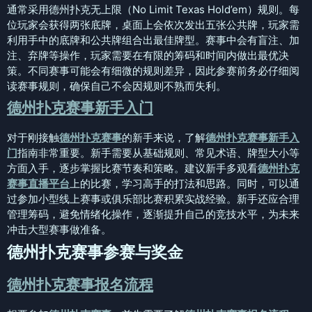
通常采用德州扑克无上限（No Limit Texas Hold’em）规则。每
位玩家会获得两张底牌，桌面上会依次发出五张公共牌，玩家需
利用手中的底牌和公共牌组合出最佳牌型。赛事中会有盲注、加
注、弃牌等操作，玩家需要在有限的筹码和时间内做出最优决
策。不同赛事可能会有细微的规则差异，因此参赛前务必仔细阅
读赛事规则，确保自己不会因规则不熟而失利。
德州扑克赛事新手入门
对于刚接触
德州扑克赛事
的新手来说，了解
德州扑克赛事新手入
门
指南非常重要。新手需要从基础规则、常见术语、牌型大小等
方面入手，逐步掌握比赛节奏和策略。建议新手多观看
德州扑克
赛事直播平台
上的比赛，学习高手的打法和思路。同时，可以通
过参加小型线上赛事或俱乐部比赛积累实战经验。新手还应合理
管理筹码，避免情绪化操作，逐渐提升自己的竞技水平，为未来
冲击大型赛事做准备。
德州扑克赛事参赛与奖金
德州扑克赛事报名流程