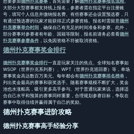
想要参加
德州扑克赛事
，首先需要了解
德州扑克赛事报名流程
。
大部分大型赛事都支持线上报名，参赛者需在指定平台注册账
号，填写个人信息并缴纳报名费。有些赛事还会设置预选赛，只
有通过预选赛的玩家才能获得正式参赛资格。报名时需留意
德州
扑克赛事举办时间
，确保自己有充足的时间准备和参赛。此外，
部分赛事对参赛者有年龄、国籍等限制，报名前请务必查看
德州
扑克赛事参赛条件
，以免因资格不符被取消资格。
德州扑克赛事奖金排行
德州扑克赛事奖金排行
一直是玩家关注的焦点。全球知名赛事如
WSOP（世界扑克系列赛）、WPT（世界扑克巡回赛）等，单场
赛事奖金高达数百万美元。每年都会有
德州扑克赛事排名榜单
，
列出奖金最高的赛事和获奖选手。随着赛事规模不断扩大，奖金
池也水涨船高，吸引更多高手参与。对于普通玩家来说，选择适
合自己水平和预算的赛事同样重要，合理规划参赛目标，争取在
赛事中取得佳绩并赢得属于自己的奖励。
德州扑克赛事进阶攻略
德州扑克赛事高手经验分享