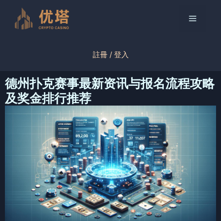
跳
至
菜
内
容
单
註冊 / 登入
德州扑克赛事最新资讯与报名流程攻略
及奖金排行推荐