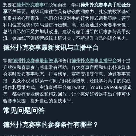
想要在
德州扑克赛事
中脱颖而出，学习
德州扑克赛事高手经验分
享
至关重要。顶级玩家往往具备敏锐的洞察力、扎实的数学基础
和良好的心理素质。他们会根据对手的行为模式调整策略，善于
利用位置优势和筹码量进行压制。高手还会通过分析赛事录像，
总结自己的不足并加以改进。建议有志于进阶的玩家多与高手交
流，参加线下训练营或线上研讨会，不断提升自己的综合实力。
德州扑克赛事最新资讯与直播平台
掌握
德州扑克赛事最新资讯
和善用
德州扑克赛事直播平台
对于提
升牌技和赛事参与感非常有帮助。各大赛事官网和知名扑克媒体
会实时发布赛事动态、排名榜单、赛程安排等信息。通过赛事直
播，观众不仅可以第一时间了解比赛进展，还能学习高手的实战
操作和思维方式。主流直播平台如Twitch、YouTube Poker频道
等，都会有专业解说和精彩回放，让扑克爱好者足不出户即可体
验赛事氛围，提升自己的竞技水平。
常见问题问答
德州扑克赛事的参赛条件有哪些？