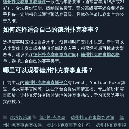
德州扑克赛事参赛条件
一般包括年龄要求（通常需年满18岁或21
岁）、合法身份证明、缴纳报名费等。部分高级赛事还会要求选
手具备一定的积分或通过预选赛晋级。具体条件请以赛事官方公
告为准。
如何选择适合自己的德州扑克赛事？
选择赛事时应根据自身水平、预算和时间安排来决定。新手可以
从小型线上赛事或本地俱乐部比赛入手，积累经验后再挑战大型
赛事。建议关注
德州扑克赛事举办时间
和
德州扑克赛事排名榜
单
，选择适合自己的赛事类型。
哪里可以观看德州扑克赛事直播？
目前主流的
德州扑克赛事直播平台
有Twitch、YouTube Poker频
道、各大赛事官网等。这些平台会提供高清直播、专业解说和赛
事回放，让扑克爱好者随时随地关注赛事动态，学习顶级选手的
实战技巧。
分
标
优塔娱乐城
德州扑克赛事
、
德州扑克赛事举办时间
、
德
类
签
州扑克赛事参赛条件
、
德州扑克赛事奖金排行
、
德州扑克赛事报