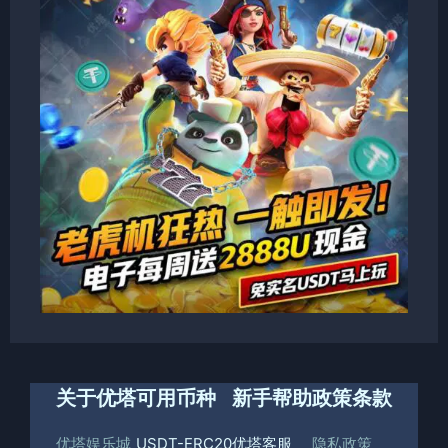
关于优塔
可用币种
新手帮助
政策条款
优塔娱乐城
USDT-ERC20
优塔客服
隐私政策