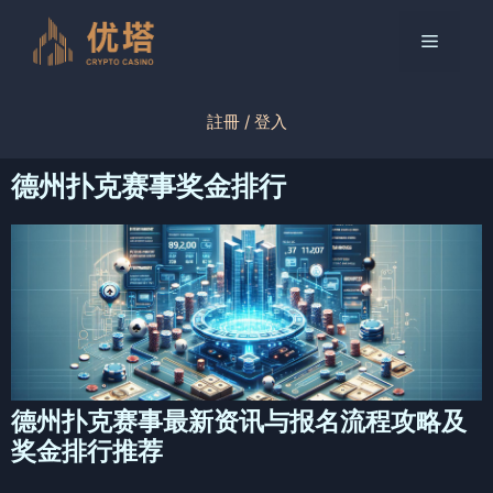
跳
至
菜
内
容
单
註冊 / 登入
德州扑克赛事奖金排行
德州扑克赛事最新资讯与报名流程攻略及
奖金排行推荐