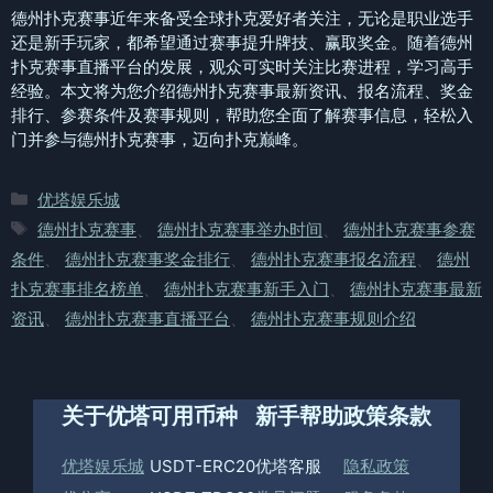
德州扑克赛事近年来备受全球扑克爱好者关注，无论是职业选手
还是新手玩家，都希望通过赛事提升牌技、赢取奖金。随着德州
扑克赛事直播平台的发展，观众可实时关注比赛进程，学习高手
经验。本文将为您介绍德州扑克赛事最新资讯、报名流程、奖金
排行、参赛条件及赛事规则，帮助您全面了解赛事信息，轻松入
门并参与德州扑克赛事，迈向扑克巅峰。
分
优塔娱乐城
类
标
德州扑克赛事
、
德州扑克赛事举办时间
、
德州扑克赛事参赛
签
条件
、
德州扑克赛事奖金排行
、
德州扑克赛事报名流程
、
德州
扑克赛事排名榜单
、
德州扑克赛事新手入门
、
德州扑克赛事最新
资讯
、
德州扑克赛事直播平台
、
德州扑克赛事规则介绍
关于优塔
可用币种
新手帮助
政策条款
优塔娱乐城
USDT-ERC20
优塔客服
隐私政策