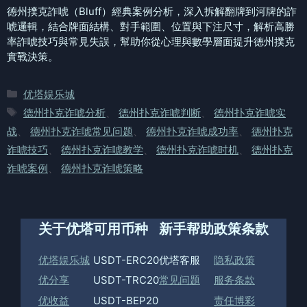
德州撲克詐唬（Bluff）經典案例分析，深入拆解翻牌到河牌的詐
唬邏輯，結合牌面結構、對手範圍、位置與下注尺寸，解析高勝
率詐唬技巧與常見失誤，幫助你從心理與數學層面提升德州撲克
實戰決策。
分
优塔娱乐城
类
标
德州扑克诈唬分析
、
德州扑克诈唬判断
、
德州扑克诈唬实
签
战
、
德州扑克诈唬常见问题
、
德州扑克诈唬成功率
、
德州扑克
诈唬技巧
、
德州扑克诈唬教学
、
德州扑克诈唬时机
、
德州扑克
诈唬案例
、
德州扑克诈唬策略
关于优塔
可用币种
新手帮助
政策条款
优塔娱乐城
USDT-ERC20
优塔客服
隐私政策
优分享
USDT-TRC20
常见问题
服务条款
优收益
USDT-BEP20
责任博彩