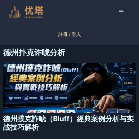
跳
至
菜
内
容
单
註冊 / 登入
德州扑克诈唬分析
德州撲克詐唬（Bluff）經典案例分析与实
战技巧解析