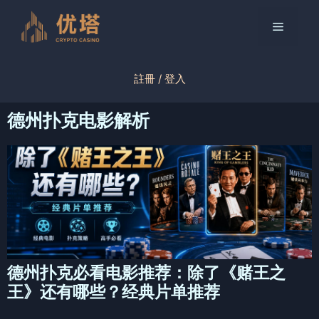
跳
至
菜
内
容
单
註冊 / 登入
德州扑克电影解析
德州扑克必看电影推荐：除了《赌王之
王》还有哪些？经典片单推荐