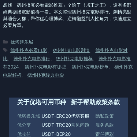
想找「德州撲克必看電影推薦」？除了《賭王之王》，還有多部
經典德撲電影值得一看。本文整理德州撲克電影排行、劇情亮點
與適合人群，帶你從心理博弈、逆轉翻盤到人性角力，快速建立
必看片單。
分
优塔娱乐城
类
标
德州扑克必看电影
、
德州扑克电影剧情
、
德州扑克电影对
签
比
、
德州扑克电影排行
、
德州扑克电影推荐
、
德州扑克电影推
荐2024
、
德州扑克电影有哪些
、
德州扑克电影榜单
、
德州扑克
电影解析
、
德州扑克经典电影
关于优塔
可用币种
新手帮助
政策条款
优塔娱乐城
USDT-ERC20
优塔客服
隐私政策
优分享
USDT-TRC20
常见问题
服务条款
优收益
USDT-BEP20
责任博彩