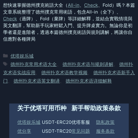
想快速掌握德州撲克術語大全（
All-in
、
Check
、Fold）嗎？本篇
文章系統整理了德州撲克常用術語，包含All-in（全下）、
Check
（過牌）、Fold（棄牌）等詳細解釋，並結合實戰情境與
英文翻譯，幫助新手玩家輕鬆入門、提升牌桌實力。無論你是初
學者還是進階者，透過本篇德州撲克術語與規則講解，將讓你自
信應對各種牌局
分
优塔娱乐城
类
标
德州扑克常用术语大全
、
德州扑克术语与规则讲解
、
德州扑
签
克术语实战应用
、
德州扑克术语教学视频
、
德州扑克术语新手入
门
、
德州扑克术语英文翻译
、
德州扑克术语详细解释
关于优塔
可用币种
新手帮助
政策条款
优塔娱乐城
USDT-ERC20
优塔客服
隐私政策
优分享
USDT-TRC20
常见问题
服务条款