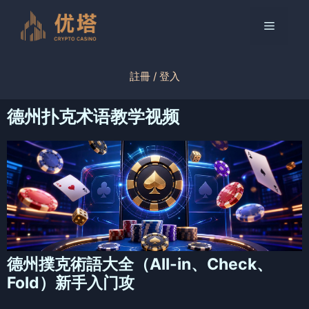
跳
至
菜
内
容
单
註冊 / 登入
德州扑克术语教学视频
德州撲克術語大全（All-in、Check、
Fold）新手入门攻