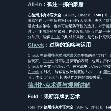
All-in
：孤注一掷的豪赌
在
德州扑克术语大全（
All-in
、
Check
、Fold）
中
味着将自己手中所有筹码全部投入底池，表达了对
进攻性的策略，也有可能是防守性的选择。对于
德
时，但随着经验的累积，你会发现
All-in
也是一种
分常用。理解
All-in
的时机和风险，是每位扑克玩
Check
：过牌的策略与运用
Check
在
德州扑克常用术语大全
里指的是“过牌”
位玩家。
Check
既可以是保守的表现，也可以用作
Check
的英文为“
Check
”。在实战中，
Check
常被
Check
的时机，能够有效控制底池大小，并在
德州
习，体会
Check
与其他动作之间的微妙关系。
德州扑克术语与规则讲解
Fold：果断弃牌的艺术
Fold 作为
德州扑克术语大全（
All-in
、
Check
、Fo