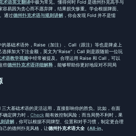
克术语英文翻译
中极为常见。懂得何时 Fold 是德州扑克高手与
家容易因为贪心而不愿弃牌，结果损失惨重。学会根据牌面、
键。通过
德州扑克术语与规则讲解
，你会发现 Fold 并不是懦
中的基础术语外，Raise（加注）、Call（跟注）等也是牌桌上
选择加大下注金额，英文为“Raise”；Call 则是跟随前一位玩
克术语教学视频
中经常被提及。合理运用 Raise 和 Call，可以
这些
德州扑克术语详细解释
，能够帮助你更好地应对不同局
源
ld 三大基础术语的灵活运用，直接影响你的胜负。比如，在面
不确定牌力时，
Check
能有效控制风险；而当局势不利时，果
规则讲解
，你可以根据不同牌型、位置和对手习惯，制定更合理
自己的德州扑克风格，让
德州扑克术语大全（
All-in
、