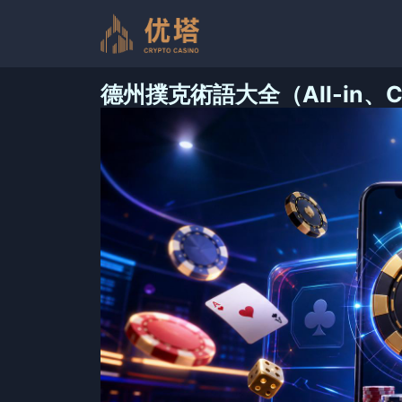
跳
至
内
容
德州撲克術語大全（All-in、C