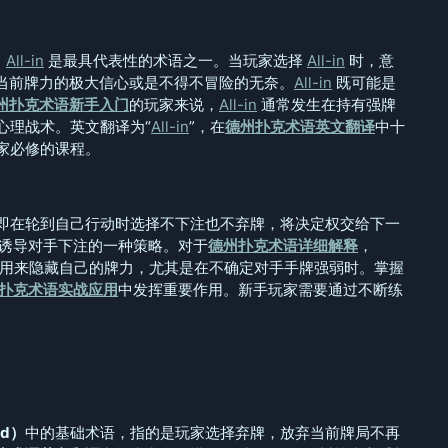
，
All-in
是最具代表性的术语之一。当玩家选择
All-in
时，意
当前牌力的极大信心或是不得不冒险的无奈。
All-in
既可能是
州扑克术语新手入门
的玩家来说，
All-in
通常发生在持有强牌
心理战术。英文翻译为“
All-in
”，在
德州扑克术语英文翻译
中十
家必修的课程。
，即在轮到自己行动时选择不下注也不弃牌，将决定权交给下一
诱导对手下注的一种策略。对于
德州扑克术语详细解释
，
用来隐藏自己的牌力，尤其是在不确定对手手牌强弱时。掌握
扑克术语实战应用
中发挥重要作用。新手玩家需要通过不断练
ld）
中的基础术语，指的是玩家选择弃牌，放弃当前牌局不再