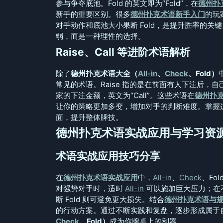
参与争夺底池。Fold 的英文即为“Fold”，在
德州扑
新手的重要区别。很多
德州扑克术语新手入门
的玩
对手动作和底池大小果断 Fold，是提升胜率的关
弱，而是一种理性的选择。
Raise、Call 等进阶术语解析
除了
德州扑克术语大全（
All-in
、
Check
、Fold）
常见的术语。Raise 指的是在前面有人下注后，自己
家的下注金额，英文为“Call”。这些术语在
德州扑
让你的策略更加多变，增加对手的判断难度。掌握
面，提升整体牌技。
德州扑克术语实战应用与学习资
术语实战应用技巧分享
在
德州扑克术语实战应用
中，
All-in
、
Check
、Fo
对强势对手时，适时
All-in
可以施加巨大压力；在
断 Fold 则可避免更大损失。结合
德州扑克术语与
的行动方案。通过不断实践和复盘，逐步形成属于
Check
、Fold）
成为你牌桌上的利器。