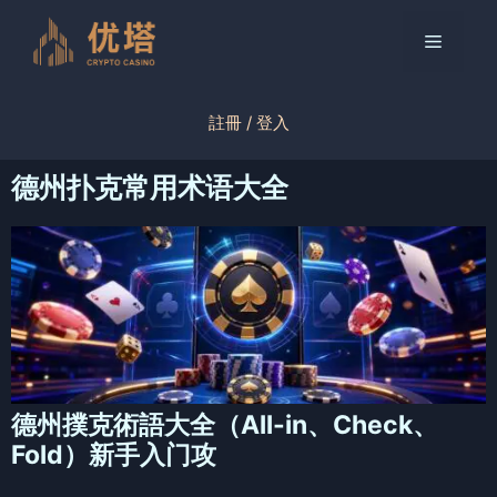
跳
至
菜
内
容
单
註冊 / 登入
德州扑克常用术语大全
德州撲克術語大全（All-in、Check、
Fold）新手入门攻