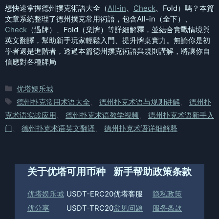
想快速掌握德州撲克術語大全（
All-in
、
Check
、Fold）嗎？本篇
文章系統整理了德州撲克常用術語，包含All-in（全下）、
Check
（過牌）、Fold（棄牌）等詳細解釋，並結合實戰情境與
英文翻譯，幫助新手玩家輕鬆入門、提升牌桌實力。無論你是初
學者還是進階者，透過本篇德州撲克術語與規則講解，將讓你自
信應對各種牌局
分
优塔娱乐城
类
标
德州扑克常用术语大全
、
德州扑克术语与规则讲解
、
德州扑
签
克术语实战应用
、
德州扑克术语教学视频
、
德州扑克术语新手入
门
、
德州扑克术语英文翻译
、
德州扑克术语详细解释
关于优塔
可用币种
新手帮助
政策条款
优塔娱乐城
USDT-ERC20
优塔客服
隐私政策
优分享
USDT-TRC20
常见问题
服务条款