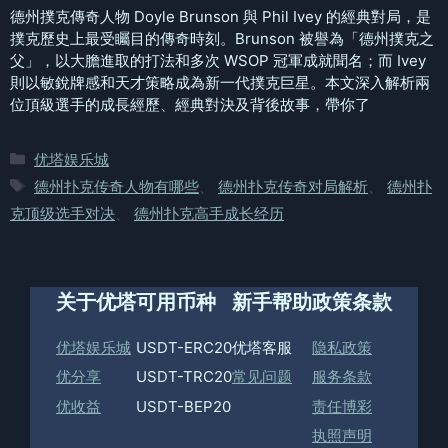
德州撲克傳奇人物 Doyle Brunson 與 Phil Ivey 的經典對局，是
撲克歷史上最受矚目的傳奇時刻。Brunson 被譽為「德州撲克之
父」，以大膽進取的打法和多次 WSOP 冠軍成就聞名；而 Ivey
則以敏銳牌感和天才策略成為新一代撲克巨星。本文深入解析兩
位頂級選手的成長經歷、經典對決及背後故事，帶你了
分
优塔娱乐城
类
标
德州扑克传奇人物有哪些
、
德州扑克传奇对局解析
、
德州扑
签
克顶级选手对决
、
德州扑克高手成长经历
关于优塔
可用币种
新手帮助
政策条款
优塔娱乐城
USDT-ERC20
优塔客服
隐私政策
优分享
USDT-TRC20
常见问题
服务条款
优收益
USDT-BEP20
责任博彩
执照声明