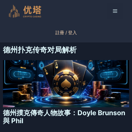
跳
至
菜
内
容
单
註冊 / 登入
德州扑克传奇对局解析
德州撲克傳奇人物故事：Doyle Brunson
與 Phil