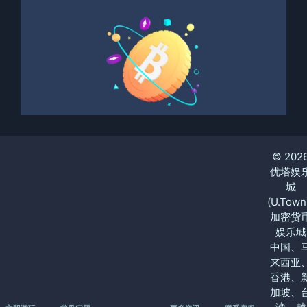
© 202
优塔娱
城
(U.Town
加密货
娱乐城
中国、
来西亚
香港、
加坡、