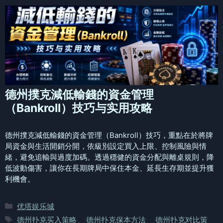
德州撲克減低輸錢的資金管理
（Bankroll）技巧与实用攻略
德州撲克減低輸錢的資金管理（Bankroll）技巧，重點在於將牌
局資金與生活開銷分開，依級別設定買入上限、控制風險與情
緒，避免追輸與過度加碼。透過穩健的資金分配與離桌規則，降
低波動傷害，讓你在長期牌局中保住本金、延長生存期並提升獲
利機會。
分
优塔娱乐城
类
标
德州扑克买入策略
、
德州扑克保本方法
、
德州扑克对比策