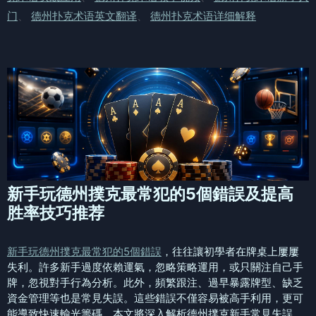
门
、
德州扑克术语英文翻译
、
德州扑克术语详细解释
新手玩德州撲克最常犯的5個錯誤及提高
胜率技巧推荐
新手玩德州撲克最常犯的5個錯誤
，往往讓初學者在牌桌上屢屢
失利。許多新手過度依賴運氣，忽略策略運用，或只關注自己手
牌，忽視對手行為分析。此外，頻繁跟注、過早暴露牌型、缺乏
資金管理等也是常見失誤。這些錯誤不僅容易被高手利用，更可
能導致快速輸光籌碼。本文將深入解析德州撲克新手常見失誤，