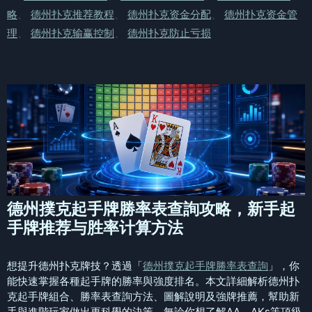
签
略
、
德州扑克推荐教程
、
德州扑克资金分配
、
德州扑克资金管
理
、
德州扑克输赢控制
、
德州扑克防止亏损
德州撲克起手牌勝率表查詢攻略，新手起
手牌推荐与胜率计算方法
想提升德州扑克牌技？透過「
德州撲克起手牌勝率表查詢
」，你
能快速掌握各種起手牌的勝率與強度排名。本文詳細解析德州扑
克起手牌組合、勝率表查詢方法、圖解說明及強牌推薦，幫助新
手與進階玩家做出更科學的決策。無論你想了解AA、AKs等頂級