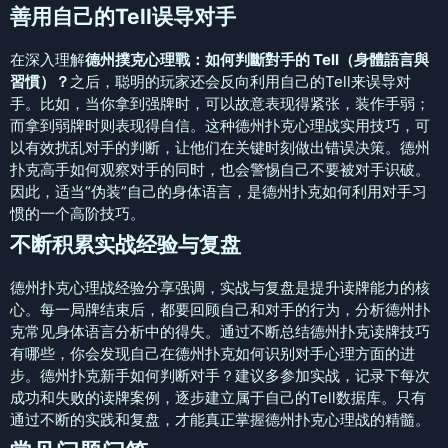
善用自己的Tell误导对手
在深入理解
德州撲克心理戰：如何判斷對手的 Tell（身體語言與
習慣）？
之后，聪明的玩家还会反向利用自己的Tell来误导对
手。比如，当你拿到强牌时，可以故意表现得紧张，装作手弱；
而拿到弱牌时则表现得自信。这种德州扑克心理战实用技巧，可
以有效扰乱对手的判断，让他们在关键时刻做出错误决策。德州
扑克高手如何观察对手的同时，也会警惕自己不要被对手识破。
因此，适当“伪装”自己的身体语言，是德州扑克如何利用对手习
惯的一个高阶技巧。
不断积累实战经验与复盘
德州扑克心理战经验分享强调，实战与复盘是提升读牌能力的核
心。每一局牌结束后，都要回顾自己和对手的行为，分析德州扑
克常见身体语言分析中的得失。通过不断总结德州扑克读牌技巧
有哪些，你会发现自己在德州扑克如何识别对手心理方面的进
步。德州扑克新手如何判断对手？建议多参加实战，记录下每次
成功和失败的读牌案例，逐步建立属于自己的Tell数据库。只有
通过不断的实践和复盘，才能真正掌握德州扑克心理战的精髓。