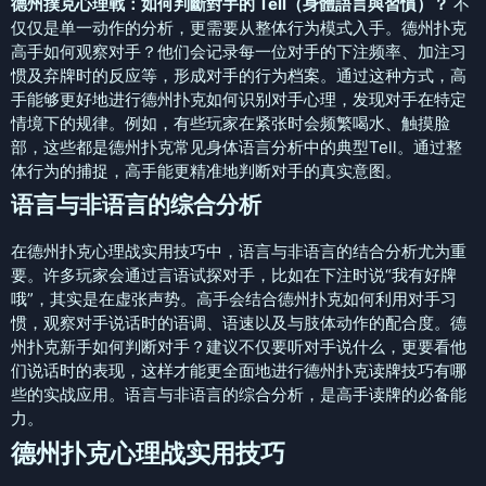
德州撲克心理戰：如何判斷對手的 Tell（身體語言與習慣）？
不
仅仅是单一动作的分析，更需要从整体行为模式入手。德州扑克
高手如何观察对手？他们会记录每一位对手的下注频率、加注习
惯及弃牌时的反应等，形成对手的行为档案。通过这种方式，高
手能够更好地进行德州扑克如何识别对手心理，发现对手在特定
情境下的规律。例如，有些玩家在紧张时会频繁喝水、触摸脸
部，这些都是德州扑克常见身体语言分析中的典型Tell。通过整
体行为的捕捉，高手能更精准地判断对手的真实意图。
语言与非语言的综合分析
在德州扑克心理战实用技巧中，语言与非语言的结合分析尤为重
要。许多玩家会通过言语试探对手，比如在下注时说“我有好牌
哦”，其实是在虚张声势。高手会结合德州扑克如何利用对手习
惯，观察对手说话时的语调、语速以及与肢体动作的配合度。德
州扑克新手如何判断对手？建议不仅要听对手说什么，更要看他
们说话时的表现，这样才能更全面地进行德州扑克读牌技巧有哪
些的实战应用。语言与非语言的综合分析，是高手读牌的必备能
力。
德州扑克心理战实用技巧