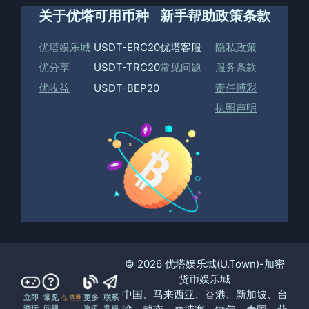
关于优塔
可用币种
新手帮助
政策条款
优塔娱乐城
USDT-ERC20
优塔客服
隐私政策
优分享
USDT-TRC20
常见问题
服务条款
优收益
USDT-BEP20
责任博彩
执照声明
© 2026 优塔娱乐城(U.Town)-加密
货币娱乐城
中国、马来西亚、香港、新加坡、台
立即
常见
更多
联系
游玩
问题
资讯
客服