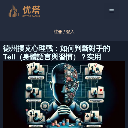
跳
至
菜
内
容
单
註冊 / 登入
德州撲克心理戰：如何判斷對手的
Tell（身體語言與習慣）？实用