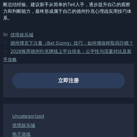
断总结经验。建议新手从简单的Tell入手，逐步提升自己的观察
力和判断能力，最终形成属于自己的德州扑克心理战实用技巧体
系。
分
优塔娱乐城
类
德州撲克下注量（Bet Sizing）技巧：如何價值榨取與詐唬？
2026推荐德州扑克牌线上平台排名：公平性与流量对比及新
手攻略
立即注册
Uncategorized
优塔娱乐城
电子游戏