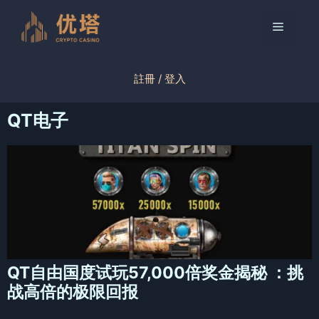
跳
至
菜
内
容
单
註冊 / 登入
QT电子
QT自由国度试玩57,000倍奖金揭秘 ：挑
战高倍的极限回报