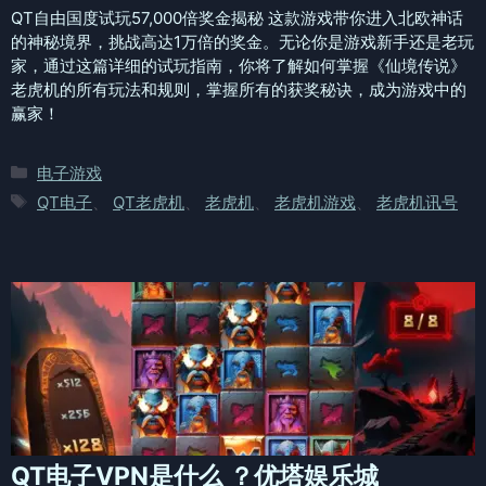
QT自由国度试玩57,000倍奖金揭秘 这款游戏带你进入北欧神话
的神秘境界，挑战高达1万倍的奖金。无论你是游戏新手还是老玩
家，通过这篇详细的试玩指南，你将了解如何掌握《仙境传说》
老虎机的所有玩法和规则，掌握所有的获奖秘诀，成为游戏中的
赢家！
分
电子游戏
类
标
QT电子
、
QT老虎机
、
老虎机
、
老虎机游戏
、
老虎机讯号
签
QT电子VPN是什么 ？优塔娱乐城