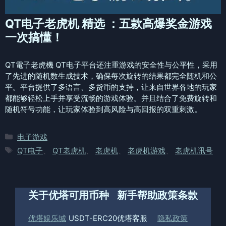
QT电子老虎机 精选 ：五款高爆奖金游戏
一次搞懂！
QT電子老虎機 QT电子平台还注重游戏的安全性与公平性，采用
了先进的随机数生成技术，确保每次旋转的结果都完全随机和公
平。平台提供了多语言、多货币的支持，让来自世界各地的玩家
都能够轻松上手并享受流畅的游戏体验。并且结合了免费旋转和
随机符号功能，让玩家体验到高风险与高回报的双重刺激。
分
电子游戏
类
标
QT电子
、
QT老虎机
、
老虎机
、
老虎机游戏
、
老虎机讯号
签
关于优塔
可用币种
新手帮助
政策条款
优塔娱乐城
USDT-ERC20
优塔客服
隐私政策