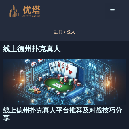
跳
至
菜
内
容
单
註冊 / 登入
线上德州扑克真人
线上德州扑克真人平台推荐及对战技巧分
享