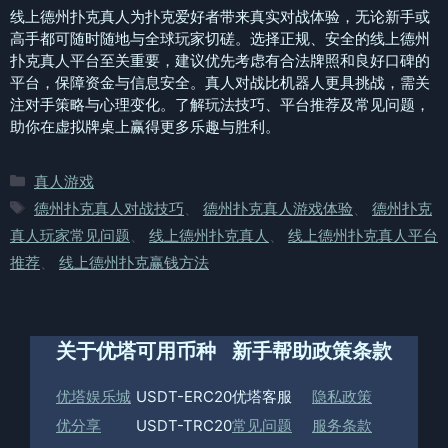
线上德州扑克真人为扑克爱好者带来真实对战体验，无论新手或
高手都可随时随地与全球玩家切磋。选择正规、安全的线上德州
扑克真人平台至关重要，建议优先考虑有合法牌照和良好口碑的
平台，保障资金与信息安全。真人对战比机器人更具挑战，需关
注对手策略与心理变化。了解玩法技巧、平台推荐及常见问题，
助你在虚拟牌桌上赢得更多乐趣与胜利。
分
真人游戏
类
标
德州扑克真人对战技巧
、
德州扑克真人游戏体验
、
德州扑克
签
真人玩家常见问题
、
线上德州扑克真人
、
线上德州扑克真人平台
推荐
、
线上德州扑克赢钱方法
关于优塔
可用币种
新手帮助
政策条款
优塔娱乐城
USDT-ERC20
优塔客服
隐私政策
优分享
USDT-TRC20
常见问题
服务条款