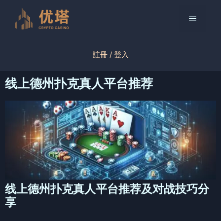
跳
至
菜
内
容
单
註冊 / 登入
线上德州扑克真人平台推荐
线上德州扑克真人平台推荐及对战技巧分
享