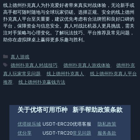
线上德州扑克真人为扑克爱好者带来真实对战体验，无论新手或
高手都可随时随地与全球玩家切磋。选择正规、安全的线上德州
扑克真人平台至关重要，建议优先考虑有合法牌照和良好口碑的
平台，保障资金与信息安全。真人对战比机器人更具挑战，需关
注对手策略与心理变化。了解玩法技巧、平台推荐及常见问题，
助你在虚拟牌桌上赢得更多乐趣与胜利。
分
真人游戏
类
标
德州扑克真人对战技巧
、
德州扑克真人游戏体验
、
德州扑克
签
真人玩家常见问题
、
线上德州扑克真人
、
线上德州扑克真人平台
推荐
、
线上德州扑克赢钱方法
关于优塔
可用币种
新手帮助
政策条款
优塔娱乐城
USDT-ERC20
优塔客服
隐私政策
优分享
USDT-TRC20
常见问题
服务条款