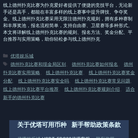
线上德州扑克比赛为扑克爱好者提供了便捷的竞技平台，无论新
手还是高手，都能在丰富多样的线上赛事中提升牌技、争夺奖
金。线上德州扑克比赛采用无限注德州扑克规则，拥有多种赛制
和丰厚奖池，报名流程简单，支持自由赛、卫星赛等多种形式。
本文将详解线上德州扑克比赛的规则、报名方法、奖金分配、平
台推荐与实用策略，助你轻松参与线上德州扑克
分
优塔娱乐城
类
标
德州扑克比赛和现金局区别
、
德州扑克比赛如何报名
、
德州
签
扑克比赛实用策略
、
线上德州扑克比赛
、
线上德州扑克比赛奖金
分配
、
线上德州扑克比赛安全吗
、
线上德州扑克比赛常见问题
、
线上德州扑克比赛平台推荐
、
线上德州扑克比赛规则介绍
、
适合
新手的德州扑克比赛
关于优塔
可用币种
新手帮助
政策条款