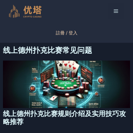
跳
至
菜
内
容
单
註冊 / 登入
线上德州扑克比赛常见问题
线上德州扑克比赛规则介绍及实用技巧攻
略推荐