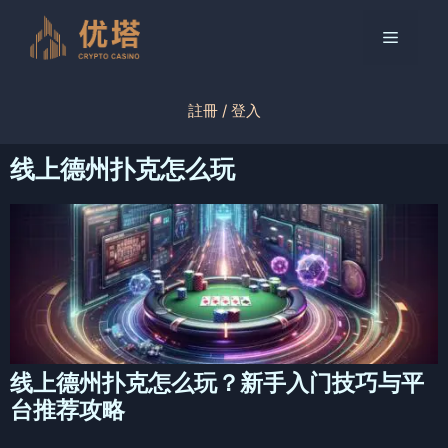
跳
至
菜
内
容
单
註冊 / 登入
线上德州扑克怎么玩
线上德州扑克怎么玩？新手入门技巧与平
台推荐攻略