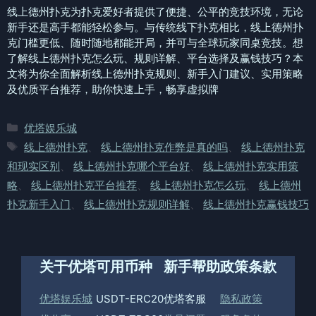
线上德州扑克为扑克爱好者提供了便捷、公平的竞技环境，无论
新手还是高手都能轻松参与。与传统线下扑克相比，线上德州扑
克门槛更低、随时随地都能开局，并可与全球玩家同桌竞技。想
了解线上德州扑克怎么玩、规则详解、平台选择及赢钱技巧？本
文将为你全面解析线上德州扑克规则、新手入门建议、实用策略
及优质平台推荐，助你快速上手，畅享虚拟牌
分
优塔娱乐城
类
标
线上德州扑克
、
线上德州扑克作弊是真的吗
、
线上德州扑克
签
和现实区别
、
线上德州扑克哪个平台好
、
线上德州扑克实用策
略
、
线上德州扑克平台推荐
、
线上德州扑克怎么玩
、
线上德州
扑克新手入门
、
线上德州扑克规则详解
、
线上德州扑克赢钱技巧
关于优塔
可用币种
新手帮助
政策条款
优塔娱乐城
USDT-ERC20
优塔客服
隐私政策