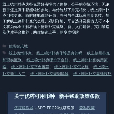
线上德州扑克为扑克爱好者提供了便捷、公平的竞技环境，无论
新手还是高手都能轻松参与。与传统线下扑克相比，线上德州扑
克门槛更低、随时随地都能开局，并可与全球玩家同桌竞技。想
了解线上德州扑克怎么玩、规则详解、平台选择及赢钱技巧？本
文将为你全面解析线上德州扑克规则、新手入门建议、实用策略
及优质平台推荐，助你快速上手，畅享虚拟牌
分
优塔娱乐城
类
标
线上德州扑克
、
线上德州扑克作弊是真的吗
、
线上德州扑克
签
和现实区别
、
线上德州扑克哪个平台好
、
线上德州扑克实用策
略
、
线上德州扑克平台推荐
、
线上德州扑克怎么玩
、
线上德州
扑克新手入门
、
线上德州扑克规则详解
、
线上德州扑克赢钱技巧
关于优塔
可用币种
新手帮助
政策条款
优塔娱乐城
USDT-ERC20
优塔客服
隐私政策