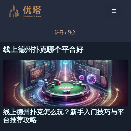
跳
至
菜
内
容
单
註冊 / 登入
线上德州扑克哪个平台好
线上德州扑克怎么玩？新手入门技巧与平
台推荐攻略