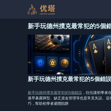
跳
至
内
容
新手玩德州撲克最常犯的5個
新手玩德州撲克最常犯的5個錯
新手玩德州撲克最常犯的5個錯誤
，往往讓初學者
過早暴露牌型、缺乏資金管理等也是常見失誤。這
巧，幫助初學者避開陷阱