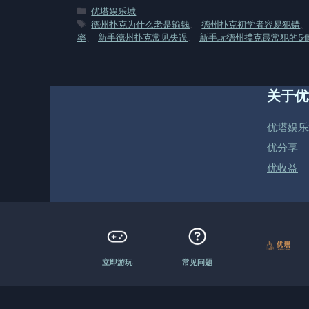
分
优塔娱乐城
类
标
德州扑克为什么老是输钱
、
德州扑克初学者容易犯错
签
率
、
新手德州扑克常见失误
、
新手玩德州撲克最常犯的5
关于优
优塔娱乐
优分享
优收益
立即游玩
常见问题