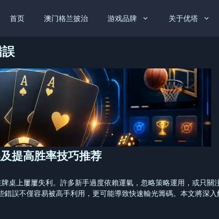
首页
澳门格兰披治
游戏品牌
关于优塔
錯誤
誤及提高胜率技巧推荐
在牌桌上屢屢失利。許多新手過度依賴運氣，忽略策略運用，或只關
些錯誤不僅容易被高手利用，更可能導致快速輸光籌碼。本文將深入