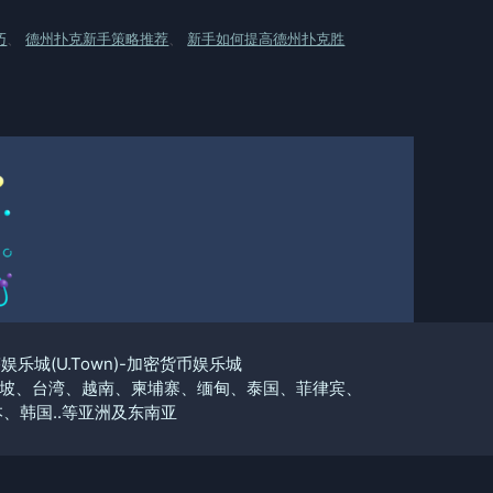
巧
、
德州扑克新手策略推荐
、
新手如何提高德州扑克胜
优塔娱乐城(U.Town)-加密货币娱乐城
坡、台湾、越南、柬埔寨、缅甸、泰国、菲律宾、
、韩国..等亚洲及东南亚