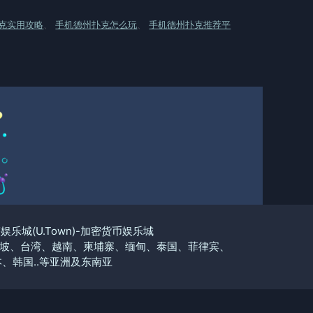
克实用攻略
、
手机德州扑克怎么玩
、
手机德州扑克推荐平
优塔娱乐城(U.Town)-加密货币娱乐城
坡、台湾、越南、柬埔寨、缅甸、泰国、菲律宾、
、韩国..等亚洲及东南亚