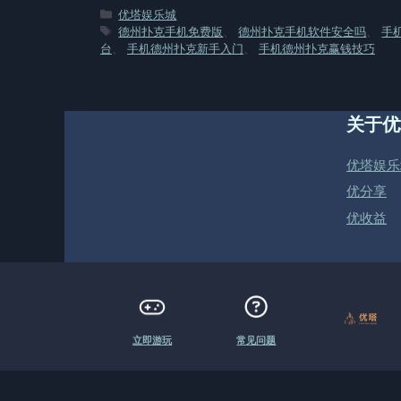
分
优塔娱乐城
类
标
德州扑克手机免费版
、
德州扑克手机软件安全吗
、
手
签
台
、
手机德州扑克新手入门
、
手机德州扑克赢钱技巧
关于优
优塔娱乐
优分享
优收益
立即游玩
常见问题