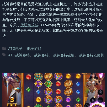
战神赛特是目前最受欢迎的线上老虎机之一。许多玩家选择老虎
机平台时，都会优先考虑战神赛特的出分率，这足以说明其高人
气与优异体验。然而，如果你能进一步掌握战神赛特的信号判断
与选台技巧，不仅可以更有效地提高中奖率，还能最大化你的收
益。今天，
优塔娱乐城
(U.Town)将为你分享详尽的战神赛特攻
略，无论你是新手还是老玩家，都能轻松掌握这些实用的玩法秘
诀
分
ATG电子
、
电子游戏
类
标
ATG战神赛特
、
战神赛特
、
战神赛特破解
、
战神赛特老虎机
签