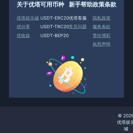
关于优塔
可用币种
新手帮助
政策条款
优塔娱乐城
USDT-ERC20
优塔客服
隐私政策
优分享
USDT-TRC20
常见问题
服务条款
优收益
USDT-BEP20
责任博彩
执照声明
© 202
优塔娱
城