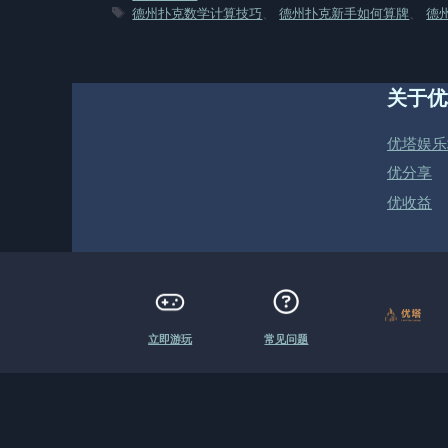
类
标
德州扑克数学计算技巧
、
德州扑克新手如何算牌
、
德
签
关于优
优塔娱乐
优分享
优收益
立即游玩
常见问题