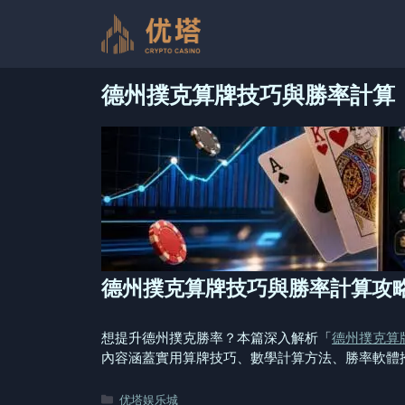
跳
至
内
容
德州撲克算牌技巧與勝率計算
德州撲克算牌技巧與勝率計算攻
想提升德州撲克勝率？本篇深入解析「
德州撲克算
內容涵蓋實用算牌技巧、數學計算方法、勝率軟體
分
优塔娱乐城