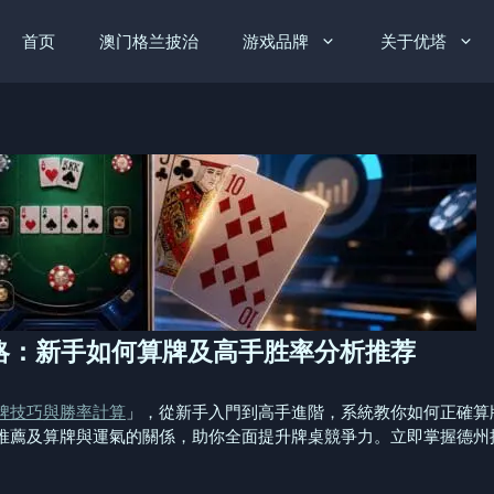
首页
澳门格兰披治
游戏品牌
关于优塔
略：新手如何算牌及高手胜率分析推荐
牌技巧與勝率計算
」，從新手入門到高手進階，系統教你如何正確算
推薦及算牌與運氣的關係，助你全面提升牌桌競爭力。立即掌握德州