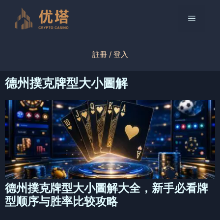
跳
至
菜
内
容
单
註冊 / 登入
德州撲克牌型大小圖解
德州撲克牌型大小圖解大全，新手必看牌
型顺序与胜率比较攻略