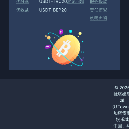
优分享
USDT-TRC20
常见问题
服务条款
优收益
USDT-BEP20
责任博彩
执照声明
© 202
优塔娱
城
(U.Town
加密货
娱乐城
中国、