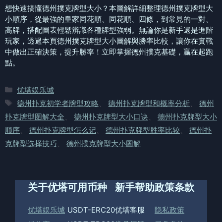
想快速搞懂德州撲克牌型大小？本圖解詳細整理德州撲克牌型大
小順序，從最強的皇家同花順、同花順、四條，到常見的一對、
高牌，搭配圖表輕鬆辨識各種牌型強弱。無論你是新手還是進階
玩家，透過本頁德州撲克牌型大小圖解與勝率比較，讓你在實戰
中做出正確決策，提升勝率！立即掌握德州撲克基礎，贏在起跑
點。
分
优塔娱乐城
类
标
德州扑克初学者牌型攻略
、
德州扑克牌型和概率分析
、
德州
签
扑克牌型图解大全
、
德州扑克牌型大小口诀
、
德州扑克牌型大小
顺序
、
德州扑克牌型怎么记
、
德州扑克牌型胜率比较
、
德州扑
克牌型选择技巧
、
德州撲克牌型大小圖解
关于优塔
可用币种
新手帮助
政策条款
优塔娱乐城
USDT-ERC20
优塔客服
隐私政策