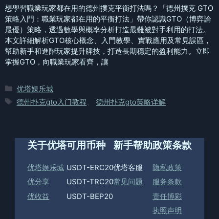
想學習職業玩家都在用的德州撲克平衡打法嗎？「德州撲克 GTO
策略入門：職業玩家都在用的平衡打法」帶你認識GTO（博弈論
最優）策略，透過數學與概率分析打造最難被對手利用的打法。
本文詳細解析GTO核心概念、入門教學、實戰應用及常見誤區，
幫助新手和進階玩家提升牌技，打造長期穩定的盈利能力。立即
掌握GTO，向職業玩家看齊，讓
分
优塔娱乐城
类
标
德州扑克gto入门教程
、
德州扑克gto策略详解
签
关于优塔
可用币种
新手帮助
政策条款
优塔娱乐城
USDT-ERC20
优塔客服
隐私政策
优分享
USDT-TRC20
常见问题
服务条款
优收益
USDT-BEP20
责任博彩
执照声明