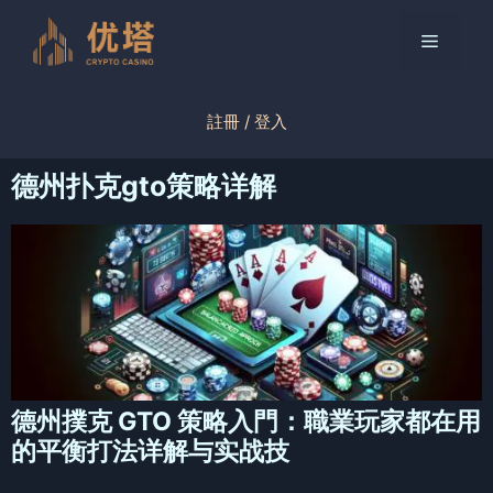
跳
至
菜
内
容
单
註冊 / 登入
德州扑克gto策略详解
德州撲克 GTO 策略入門：職業玩家都在用
的平衡打法详解与实战技