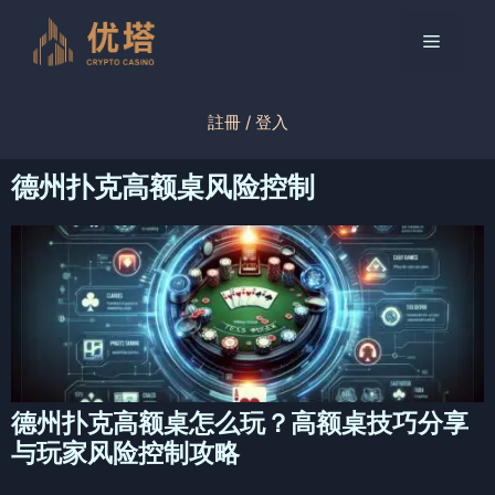
跳
至
菜
内
容
单
註冊 / 登入
德州扑克高额桌风险控制
德州扑克高额桌怎么玩？高额桌技巧分享
与玩家风险控制攻略