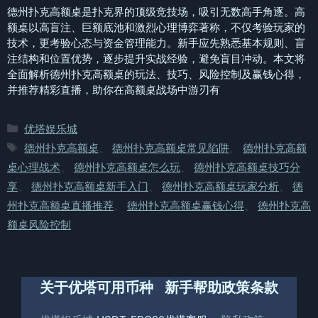
德州扑克高额桌是扑克界的顶级竞技场，吸引无数高手角逐。高
额桌以高盲注、巨额底池和激烈心理博弈著称，不仅考验玩家的
技术，更考验心态与资金管理能力。新手应先熟悉基本规则、盲
注结构和位置优势，逐步提升实战经验，避免盲目冲动。本文将
全面解析德州扑克高额桌的玩法、技巧、风险控制及赢钱心得，
并推荐精彩直播，助你在高额桌战场中游刃有
分
优塔娱乐城
类
标
德州扑克高额桌
、
德州扑克高额桌常见陷阱
、
德州扑克高额
签
桌心理战术
、
德州扑克高额桌怎么玩
、
德州扑克高额桌技巧分
享
、
德州扑克高额桌新手入门
、
德州扑克高额桌玩家分析
、
德
州扑克高额桌直播推荐
、
德州扑克高额桌赢钱心得
、
德州扑克高
额桌风险控制
关于优塔
可用币种
新手帮助
政策条款