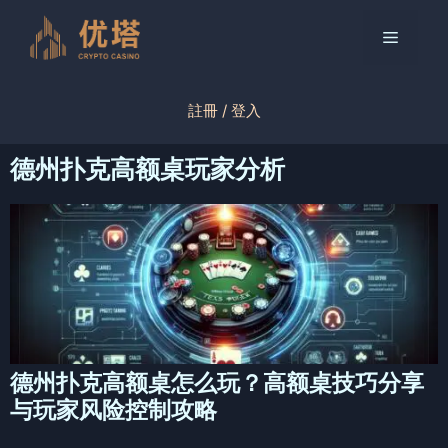
跳
至
菜
内
容
单
註冊 / 登入
德州扑克高额桌玩家分析
德州扑克高额桌怎么玩？高额桌技巧分享
与玩家风险控制攻略