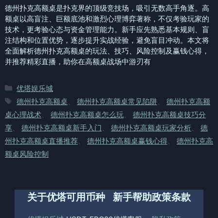
德州扑克高额桌是扑克界的顶级竞技场，吸引无数高手角逐。高
额桌以高盲注、巨额底池和激烈心理博弈著称，不仅考验玩家的
技术，更考验心态与资金管理能力。新手应先熟悉基本规则、盲
注结构和位置优势，逐步提升实战经验，避免盲目冲动。本文将
全面解析德州扑克高额桌的玩法、技巧、风险控制及赢钱心得，
并推荐精彩直播，助你在高额桌战场中游刃有
分
优塔娱乐城
类
标
德州扑克高额桌
、
德州扑克高额桌常见陷阱
、
德州扑克高额
签
桌心理战术
、
德州扑克高额桌怎么玩
、
德州扑克高额桌技巧分
享
、
德州扑克高额桌新手入门
、
德州扑克高额桌玩家分析
、
德
州扑克高额桌直播推荐
、
德州扑克高额桌赢钱心得
、
德州扑克高
额桌风险控制
关于优塔
可用币种
新手帮助
政策条款