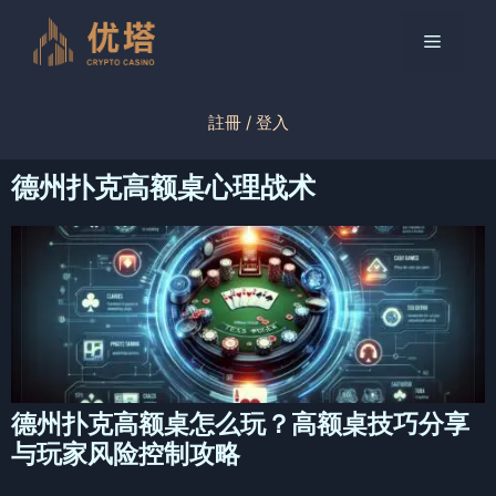
跳
至
菜
内
容
单
註冊 / 登入
德州扑克高额桌心理战术
德州扑克高额桌怎么玩？高额桌技巧分享
与玩家风险控制攻略