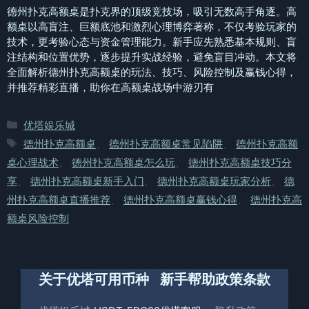
德州扑克高额桌是扑克界的顶级竞技场，吸引无数高手角逐。高
额桌以高盲注、巨额底池和激烈心理博弈著称，不仅考验玩家的
技术，更考验心态与资金管理能力。新手应先熟悉基本规则、盲
注结构和位置优势，逐步提升实战经验，避免盲目冲动。本文将
全面解析德州扑克高额桌的玩法、技巧、风险控制及赢钱心得，
并推荐精彩直播，助你在高额桌战场中游刃有
分
优塔娱乐城
类
标
德州扑克高额桌
、
德州扑克高额桌常见陷阱
、
德州扑克高额
签
桌心理战术
、
德州扑克高额桌怎么玩
、
德州扑克高额桌技巧分
享
、
德州扑克高额桌新手入门
、
德州扑克高额桌玩家分析
、
德
州扑克高额桌直播推荐
、
德州扑克高额桌赢钱心得
、
德州扑克高
额桌风险控制
关于优塔
可用币种
新手帮助
政策条款