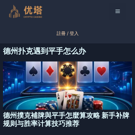
跳
至
菜
内
容
单
註冊 / 登入
德州扑克遇到平手怎么办
德州撲克補牌與平手怎麼算攻略 新手补牌
规则与胜率计算技巧推荐