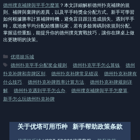
德州撲克補牌與平手怎麼算
？本文詳細解析德州扑克補牌的規
則、補牌與棄牌的差異，以及平手時獎金分配方式。新手可學習
如何根據勝率計算補牌時機，避免盲目跟注造成損失。遇到平手
時，底池會平均分配給獲勝玩家，若有多餘籌碼則依規則分配。
掌握這些重點，能提升你的德州撲克實戰技巧，讓你在牌桌上做
出更聰明的決策。
分
优塔娱乐城
类
标
德州扑克平手分配奖金规则
、
德州扑克平手怎么算钱
、
德州
签
扑克补牌和弃牌区别
、
德州扑克补牌常见错误
、
德州扑克补牌有
什么技巧
、
德州扑克补牌胜率计算方法
、
德州扑克补牌规则详
解
、
德州扑克遇到平手怎么办
、
德州撲克補牌與平手怎麼算
、
新手怎么玩德州扑克补牌
关于优塔
可用币种
新手帮助
政策条款