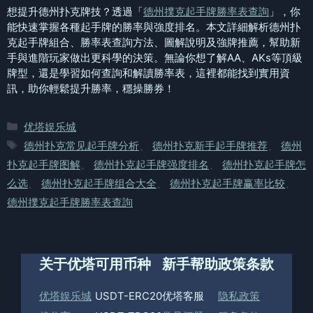
想提升德州扑克牌技？透過「
德州撲克起手牌勝率表查詢
」，你
能快速掌握各種起手牌的勝率與強度排名。本文詳細解析德州扑
克起手牌組合、勝率表查詢方法、圖解說明及強牌推薦，幫助新
手與進階玩家做出更科學的決策。無論你想了解AA、AKs等頂級
牌型，還是學習如何查詢和解讀勝率表，這裡都能找到實用資
訊，助你輕鬆提升勝率，穩操勝券！
分
优塔娱乐城
类
标
德州扑克常见起手牌分析
、
德州扑克新手起手牌推荐
、
德州
签
扑克起手牌图解
、
德州扑克起手牌强度排名
、
德州扑克起手牌怎
么选
、
德州扑克起手牌组合大全
、
德州扑克起手牌赢率比较
、
德州撲克起手牌勝率表查詢
关于优塔
可用币种
新手帮助
政策条款
优塔娱乐城
USDT-ERC20
优塔客服
隐私政策