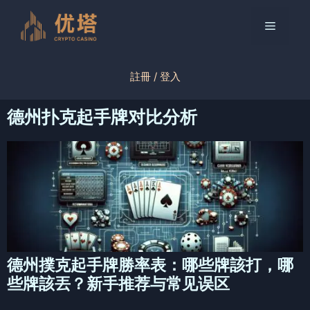
跳
至
菜
内
容
单
註冊 / 登入
德州扑克起手牌对比分析
德州撲克起手牌勝率表：哪些牌該打，哪
些牌該丟？新手推荐与常见误区