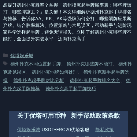
想提升德州扑克胜率？掌握「德州撲克起手牌勝率表：哪些牌該
打，哪些牌該丟？」是关键！本文详细解析德州扑克起手牌排名
与推荐，告诉你AA、KK、AK等强牌为何必打，哪些弱牌应果断
弃牌。结合胜率算法、位置策略与常见误区，帮助新手与进阶玩
家科学选择起手牌，避免无谓损失。立即了解德州扑克哪些牌不
能打，全面提升实战水平，迈向扑克高手
分
优塔娱乐城
类
标
德州扑克不同位置起手牌
、
德州扑克哪些牌不能打
、
德州扑
签
克常见误区
、
德州扑克弱牌如何处理
、
德州扑克新手起手牌选
择
、
德州扑克起手牌对比分析
、
德州扑克起手牌排名大全
、
德
州扑克起手牌推荐
、
德州扑克高手起手牌技巧
关于优塔
可用币种
新手帮助
政策条款
优塔娱乐城
USDT-ERC20
优塔客服
隐私政策