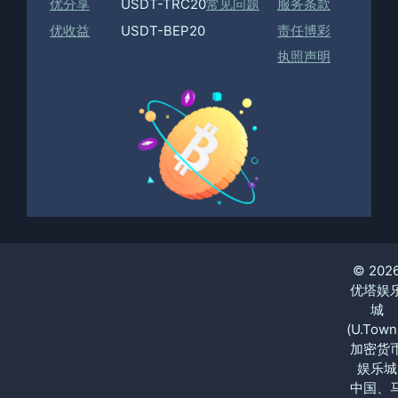
优分享
USDT-TRC20
常见问题
服务条款
优收益
USDT-BEP20
责任博彩
执照声明
© 202
优塔娱
城
(U.Town
加密货
娱乐城
中国、