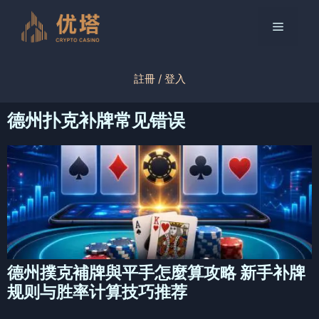
跳
至
菜
内
容
单
註冊 / 登入
德州扑克补牌常见错误
德州撲克補牌與平手怎麼算攻略 新手补牌
规则与胜率计算技巧推荐