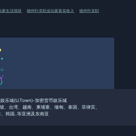
玩家生活现状
、
德州扑克职业玩家真实收入
、
德州扑克职
优塔娱乐城(U.Town)-加密货币娱乐城
坡、台湾、越南、柬埔寨、缅甸、泰国、菲律宾、
、韩国..等亚洲及东南亚