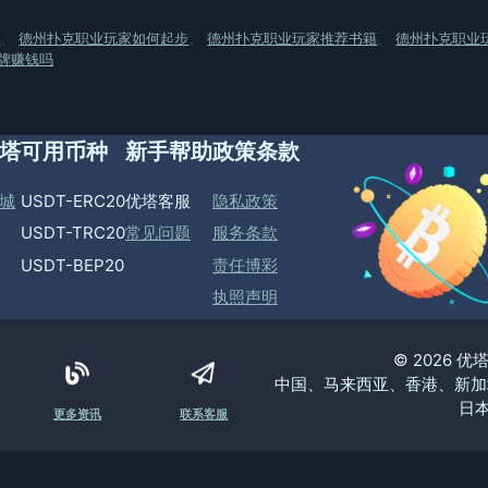
别
、
德州扑克职业玩家如何起步
、
德州扑克职业玩家推荐书籍
、
德州扑克职业
牌赚钱吗
塔
可用币种
新手帮助
政策条款
城
USDT-ERC20
优塔客服
隐私政策
USDT-TRC20
常见问题
服务条款
USDT-BEP20
责任博彩
执照声明
© 2026 
中国、马来西亚、香港、新加
日本
更多资讯
联系客服