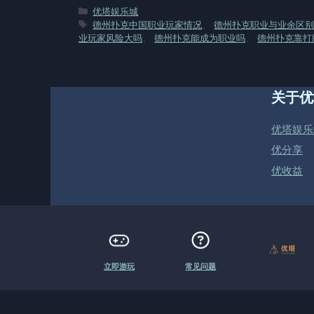
分
优塔娱乐城
类
标
德州扑克中国职业玩家情况
、
德州扑克职业与业余区
签
业玩家风险大吗
、
德州扑克能成为职业吗
、
德州扑克靠打
关于优
优塔娱乐
优分享
优收益
立即游玩
常见问题