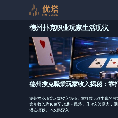
跳
至
内
容
德州扑克职业玩家生活现状
德州撲克職業玩家收入揭秘：靠
德州撲克職業玩家收入揭秘：靠打撲克維生真的可
家年收入約10萬至50萬人民幣，且收入波動大
潛在挑戰。本文將深入