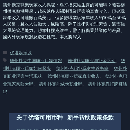
德州撲克職業玩家收入揭秘：靠打撲克維生真的可能嗎？隨著德
州撲克熱潮興起，越來越多人關注職業玩家的真實收入。頂尖玩
家年收入可達數百萬美元，但多數職業玩家年收入約10萬至50萬
人民幣，且收入波動大，風險高。除了技術與心理素質，還需強
大風險管理能力。想靠打撲克維生，需了解職業與業餘的差異、
國內外玩家現狀及潛在挑戰。本文將深入
分
优塔娱乐城
类
标
德州扑克中国职业玩家情况
、
德州扑克职业与业余区别
、
德
签
州扑克职业玩家如何起步
、
德州扑克职业玩家推荐书籍
、
德州扑
克职业玩家生活现状
、
德州扑克职业玩家真实收入
、
德州扑克职
业玩家风险大吗
、
德州扑克能成为职业吗
、
德州扑克靠打牌赚钱
吗
关于优塔
可用币种
新手帮助
政策条款