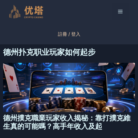
跳
至
菜
内
容
单
註冊 / 登入
德州扑克职业玩家如何起步
德州撲克職業玩家收入揭秘：靠打撲克維
生真的可能嗎？高手年收入及起