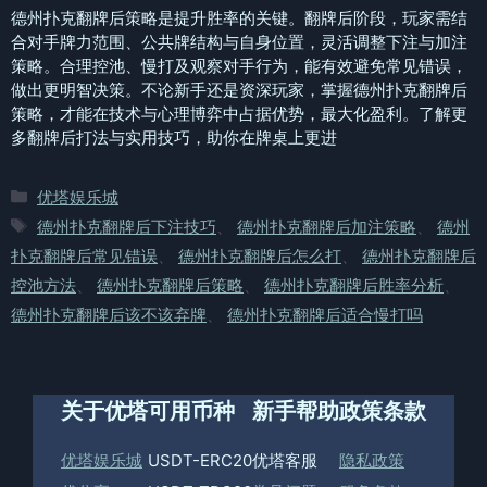
德州扑克翻牌后策略是提升胜率的关键。翻牌后阶段，玩家需结
合对手牌力范围、公共牌结构与自身位置，灵活调整下注与加注
策略。合理控池、慢打及观察对手行为，能有效避免常见错误，
做出更明智决策。不论新手还是资深玩家，掌握德州扑克翻牌后
策略，才能在技术与心理博弈中占据优势，最大化盈利。了解更
多翻牌后打法与实用技巧，助你在牌桌上更进
分
优塔娱乐城
类
标
德州扑克翻牌后下注技巧
、
德州扑克翻牌后加注策略
、
德州
签
扑克翻牌后常见错误
、
德州扑克翻牌后怎么打
、
德州扑克翻牌后
控池方法
、
德州扑克翻牌后策略
、
德州扑克翻牌后胜率分析
、
德州扑克翻牌后该不该弃牌
、
德州扑克翻牌后适合慢打吗
关于优塔
可用币种
新手帮助
政策条款
优塔娱乐城
USDT-ERC20
优塔客服
隐私政策