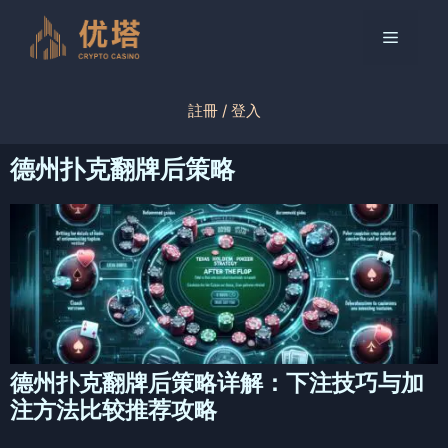
跳
至
菜
内
容
单
註冊 / 登入
德州扑克翻牌后策略
德州扑克翻牌后策略详解：下注技巧与加
注方法比较推荐攻略