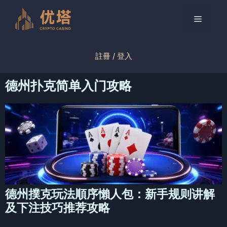
跳
至
菜
内
容
单
註冊 / 登入
德州扑克简单入门攻略
德州撲克玩法順序懶人包：新手规则讲解
及下注技巧推荐攻略