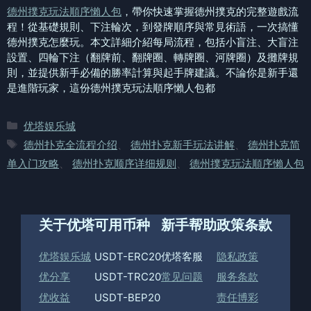
德州撲克玩法順序懶人包
，帶你快速掌握德州撲克的完整遊戲流
程！從基礎規則、下注輪次，到發牌順序與常見術語，一次搞懂
德州撲克怎麼玩。本文詳細介紹每局流程，包括小盲注、大盲注
設置、四輪下注（翻牌前、翻牌圈、轉牌圈、河牌圈）及攤牌規
則，並提供新手必備的勝率計算與起手牌建議。不論你是新手還
是進階玩家，這份德州撲克玩法順序懶人包都
分
优塔娱乐城
类
标
德州扑克全流程介绍
、
德州扑克新手玩法讲解
、
德州扑克简
签
单入门攻略
、
德州扑克顺序详细规则
、
德州撲克玩法順序懶人包
关于优塔
可用币种
新手帮助
政策条款
优塔娱乐城
USDT-ERC20
优塔客服
隐私政策
优分享
USDT-TRC20
常见问题
服务条款
优收益
USDT-BEP20
责任博彩