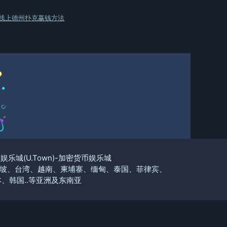
线上德州扑克赢钱方法
优塔娱乐城(U.Town)-加密货币娱乐城
坡、台湾、越南、柬埔寨、缅甸、泰国、菲律宾、
、韩国..等亚洲及东南亚