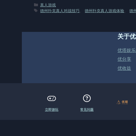
分
真人游戏
类
标
德州扑克真人对战技巧
、
德州扑克真人游戏体验
、
德
签
关于优
优塔娱乐
优分享
优收益
立即游玩
常见问题