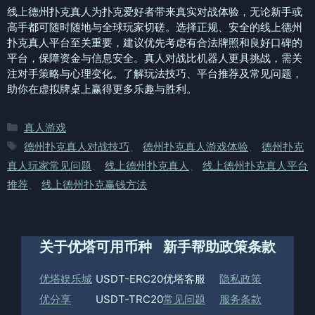
线上德州扑克真人为扑克爱好者带来真实对战体验，无论新手或
高手都可随时随地与全球玩家切磋。选择正规、安全的线上德州
扑克真人平台至关重要，建议优先考虑有合法牌照和良好口碑的
平台，保障资金与信息安全。真人对战比机器人更具挑战，需关
注对手策略与心理变化。了解玩法技巧、平台推荐及常见问题，
助你在虚拟牌桌上赢得更多乐趣与胜利。
分
真人游戏
类
标
德州扑克真人对战技巧
、
德州扑克真人游戏体验
、
德州扑克
签
真人玩家常见问题
、
线上德州扑克真人
、
线上德州扑克真人平台
推荐
、
线上德州扑克赢钱方法
关于优塔
可用币种
新手帮助
政策条款
优塔娱乐城
USDT-ERC20
优塔客服
隐私政策
优分享
USDT-TRC20
常见问题
服务条款