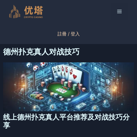
跳
至
菜
内
容
单
註冊 / 登入
德州扑克真人对战技巧
线上德州扑克真人平台推荐及对战技巧分
享