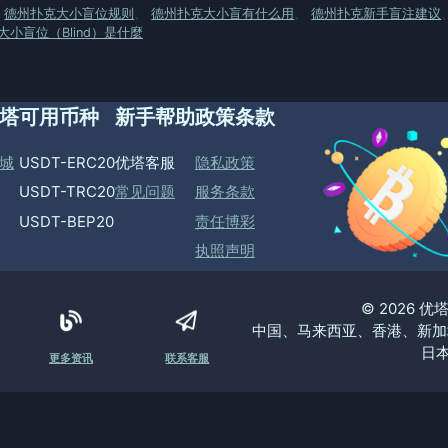
、
德州扑克大小盲位规则
、
德州扑克大小盲有什么用
、
德州扑克新手盲注建议
小盲位（Blind）是什麼
塔
可用币种
新手帮助
政策条款
城
USDT-ERC20
优塔客服
隐私政策
USDT-TRC20
常见问题
服务条款
USDT-BEP20
责任博彩
执照声明
© 2026 
中国、马来西亚、香港、新加
日本
更多资讯
联系客服