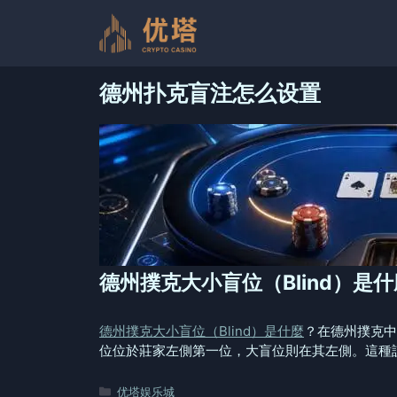
跳
至
内
容
德州扑克盲注怎么设置
德州撲克大小盲位（Blind）是
德州撲克大小盲位（Blind）是什麼
？在德州撲克中，
位位於莊家左側第一位，大盲位則在其左側。這種設
分
优塔娱乐城