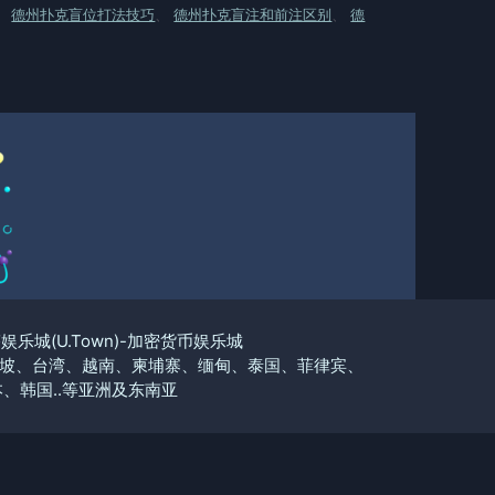
、
德州扑克盲位打法技巧
、
德州扑克盲注和前注区别
、
德
优塔娱乐城(U.Town)-加密货币娱乐城
坡、台湾、越南、柬埔寨、缅甸、泰国、菲律宾、
、韩国..等亚洲及东南亚