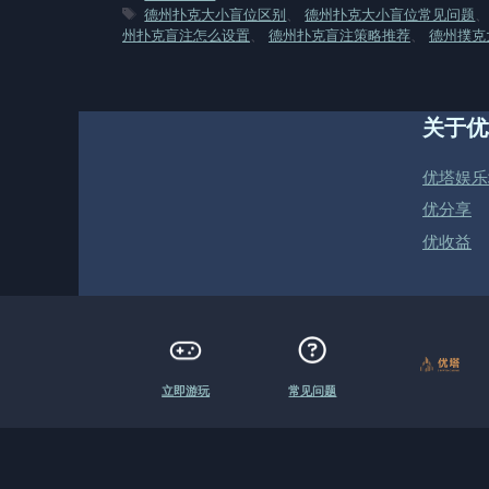
类
标
德州扑克大小盲位区别
、
德州扑克大小盲位常见问题
签
州扑克盲注怎么设置
、
德州扑克盲注策略推荐
、
德州撲克大
关于优
优塔娱乐
优分享
优收益
立即游玩
常见问题