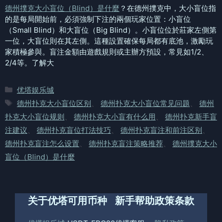
德州撲克大小盲位（Blind）是什麼
？在德州撲克中，大小盲位指
的是每局開始前，必須強制下注的兩個玩家位置：小盲位
（Small Blind）和大盲位（Big Blind）。小盲位位於莊家左側第
一位，大盲位則在其左側。這種設置確保每局都有底池，激勵玩
家積極參與。盲注金額由遊戲規則或主辦方預設，常見如1/2、
2/4等。了解大
分
优塔娱乐城
类
标
德州扑克大小盲位区别
、
德州扑克大小盲位常见问题
、
德州
签
扑克大小盲位规则
、
德州扑克大小盲有什么用
、
德州扑克新手盲
注建议
、
德州扑克盲位打法技巧
、
德州扑克盲注和前注区别
、
德州扑克盲注怎么设置
、
德州扑克盲注策略推荐
、
德州撲克大小
盲位（Blind）是什麼
关于优塔
可用币种
新手帮助
政策条款