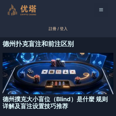
跳
至
菜
内
容
单
註冊 / 登入
德州扑克盲注和前注区别
德州撲克大小盲位（Blind）是什麼 规则
详解及盲注设置技巧推荐