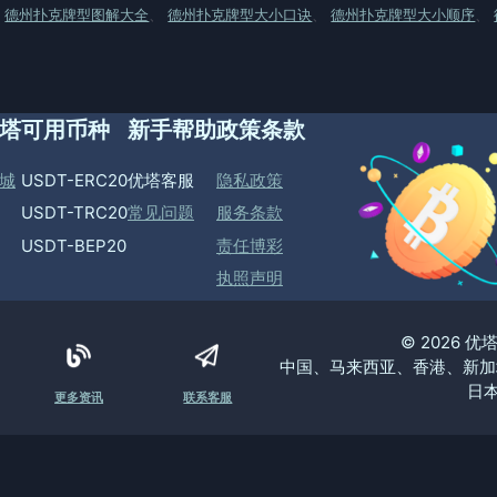
、
德州扑克牌型图解大全
、
德州扑克牌型大小口诀
、
德州扑克牌型大小顺序
、
塔
可用币种
新手帮助
政策条款
城
USDT-ERC20
优塔客服
隐私政策
USDT-TRC20
常见问题
服务条款
USDT-BEP20
责任博彩
执照声明
© 2026 
中国、马来西亚、香港、新加
日本
更多资讯
联系客服