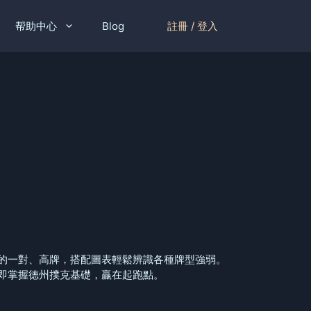
註冊 / 登入
帮助中心
Blog
的一對、高牌，搭配圖表輕鬆辨識各種牌型強弱。
即掌握德州撲克基礎，贏在起跑點。