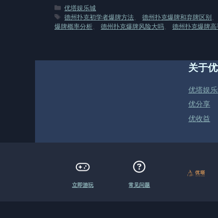
分
优塔娱乐城
类
标
德州扑克初学者爆牌方法
、
德州扑克爆牌和弃牌区别
签
爆牌概率分析
、
德州扑克爆牌风险大吗
、
德州扑克爆牌高
关于优
优塔娱乐
优分享
优收益
立即游玩
常见问题