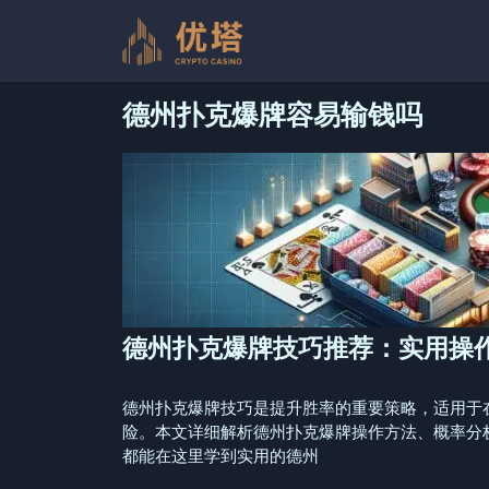
跳
至
内
容
德州扑克爆牌容易输钱吗
德州扑克爆牌技巧推荐：实用操
德州扑克爆牌技巧是提升胜率的重要策略，适用于
险。本文详细解析德州扑克爆牌操作方法、概率分
都能在这里学到实用的德州