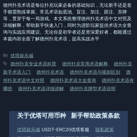
德州扑克术语是每位扑克玩家必备的基础知识，无论新手还是老
手都需熟练掌握。常见术语如底池、盲注、加注、跟注、弃牌
等，贯穿于每一局游戏。本文系统整理德州扑克术语中文对照及
详细解释，帮助新手快速入门，同时为进阶玩家提供术语大全查
询与实战应用建议。无论你是初学者还是资深爱好者，都能通过
本篇内容全面了解德州扑克术语，提高实战水平
分
优塔娱乐城
类
标
德州扑克专业术语科普
、
德州扑克常用术语解释
、
德州扑克
签
新手术语入门
、
德州扑克术语
、
德州扑克术语与规则区别
、
德
州扑克术语中文对照
、
德州扑克术语大全查询
、
德州扑克术语有
哪些
、
德州扑克术语详细讲解
、
德州扑克牌型术语说明
关于优塔
可用币种
新手帮助
政策条款
优塔娱乐城
USDT-ERC20
优塔客服
隐私政策