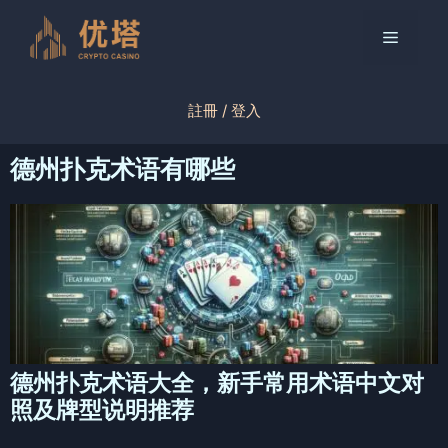
跳
至
菜
内
容
单
註冊 / 登入
德州扑克术语有哪些
德州扑克术语大全，新手常用术语中文对
照及牌型说明推荐