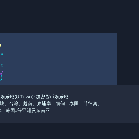
优塔娱乐城(U.Town)-加密货币娱乐城
坡、台湾、越南、柬埔寨、缅甸、泰国、菲律宾、
、韩国..等亚洲及东南亚