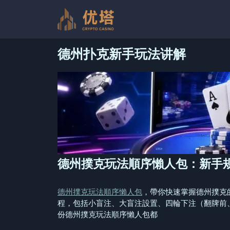
跳
至
内
容
德州扑克新手玩法讲解
德州撲克玩法順序懶人包：新手
德州撲克玩法順序懶人包
，帶你快速掌握德州撲克
程，包括小盲注、大盲注設置、四輪下注（翻牌前
份德州撲克玩法順序懶人包都