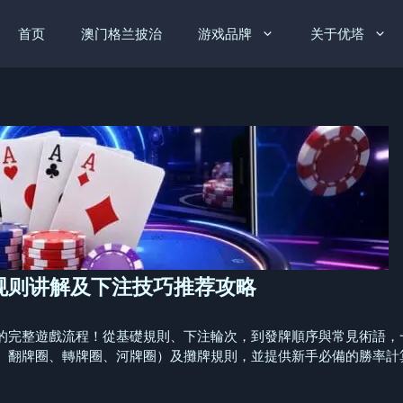
首页
澳门格兰披治
游戏品牌
关于优塔
规则讲解及下注技巧推荐攻略
的完整遊戲流程！從基礎規則、下注輪次，到發牌順序與常見術語，
、翻牌圈、轉牌圈、河牌圈）及攤牌規則，並提供新手必備的勝率計