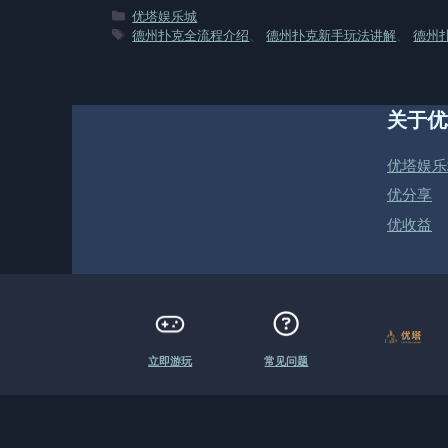
分
优塔娱乐城
类
标
德州扑克全流程介绍
、
德州扑克新手玩法讲解
、
德州
签
关于优
优塔娱乐
优分享
优收益
立即游玩
常见问题