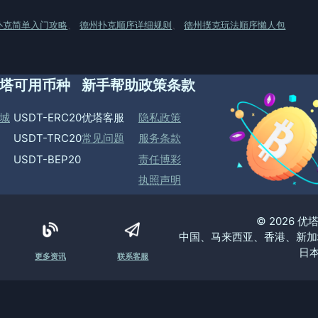
扑克简单入门攻略
、
德州扑克顺序详细规则
、
德州撲克玩法順序懶人包
塔
可用币种
新手帮助
政策条款
城
USDT-ERC20
优塔客服
隐私政策
USDT-TRC20
常见问题
服务条款
USDT-BEP20
责任博彩
执照声明
© 2026 
中国、马来西亚、香港、新加
日本
更多资讯
联系客服