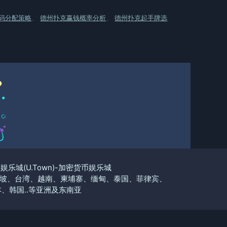
码分配策略
、
德州扑克赢钱概率分析
、
德州扑克起手牌选
优塔娱乐城(U.Town)-加密货币娱乐城
坡、台湾、越南、柬埔寨、缅甸、泰国、菲律宾、
、韩国..等亚洲及东南亚