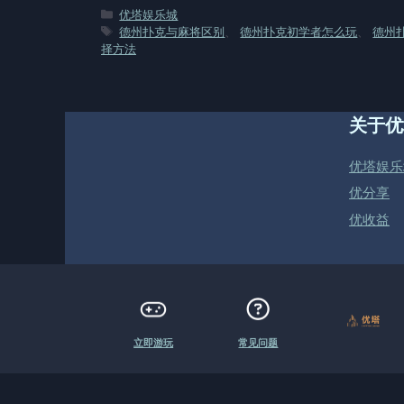
分
优塔娱乐城
类
标
德州扑克与麻将区别
、
德州扑克初学者怎么玩
、
德州
签
择方法
关于优
优塔娱乐
优分享
优收益
立即游玩
常见问题