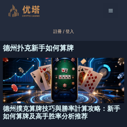
跳
至
菜
内
容
单
註冊 / 登入
德州扑克新手如何算牌
德州撲克算牌技巧與勝率計算攻略：新手
如何算牌及高手胜率分析推荐