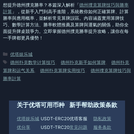
想提升德州撲克勝率？本篇深入解析「
德州撲克算牌技巧與勝率
計算
」，從新手入門到高手進階，系統教你如何正確算牌、計算
勝率與應用概率，並解析常見算牌誤區。內容涵蓋實用算牌技
巧、數學計算方法、勝率軟體推薦及算牌與運氣的關係，助你全
面提升牌桌競爭力。立即掌握德州撲克勝率提升攻略，讓你在每
一手牌都更具優勢！
分
优塔娱乐城
类
标
德州扑克数学计算技巧
、
德州扑克新手如何算牌
、
德州扑克
签
算牌和运气关系
、
德州扑克算牌实用技巧
、
德州撲克算牌技巧與
勝率計算
关于优塔
可用币种
新手帮助
政策条款
优塔娱乐城
USDT-ERC20
优塔客服
隐私政策
优分享
USDT-TRC20
常见问题
服务条款