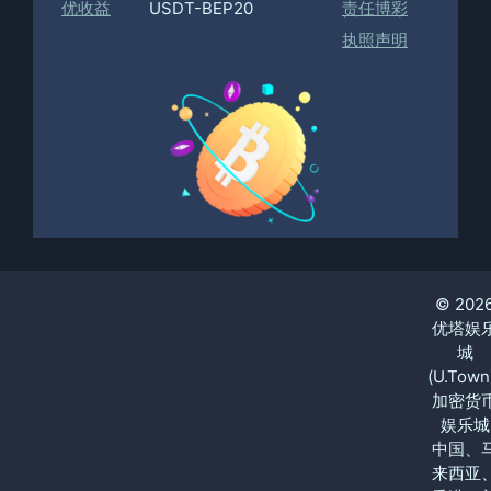
优收益
USDT-BEP20
责任博彩
执照声明
© 202
优塔娱
城
(U.Town
加密货
娱乐城
中国、
来西亚