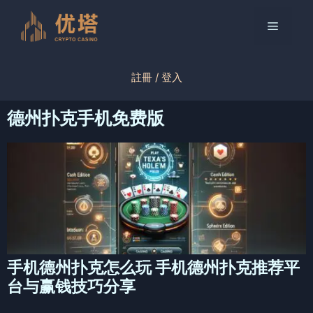
跳
至
菜
内
容
单
註冊 / 登入
德州扑克手机免费版
手机德州扑克怎么玩 手机德州扑克推荐平
台与赢钱技巧分享