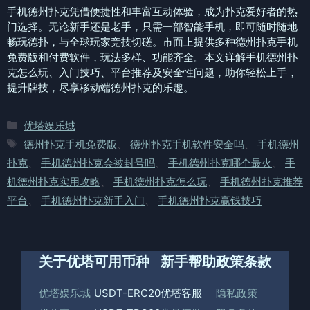
手机德州扑克凭借便捷性和丰富互动体验，成为扑克爱好者的热
门选择。无论新手还是老手，只需一部智能手机，即可随时随地
畅玩德扑，与全球玩家竞技切磋。市面上提供多种德州扑克手机
免费版和付费软件，玩法多样、功能齐全。本文详解手机德州扑
克怎么玩、入门技巧、平台推荐及安全性问题，助你轻松上手，
提升牌技，尽享移动端德州扑克的乐趣。
分
优塔娱乐城
类
标
德州扑克手机免费版
、
德州扑克手机软件安全吗
、
手机德州
签
扑克
、
手机德州扑克会被封号吗
、
手机德州扑克哪个最火
、
手
机德州扑克实用攻略
、
手机德州扑克怎么玩
、
手机德州扑克推荐
平台
、
手机德州扑克新手入门
、
手机德州扑克赢钱技巧
关于优塔
可用币种
新手帮助
政策条款
优塔娱乐城
USDT-ERC20
优塔客服
隐私政策